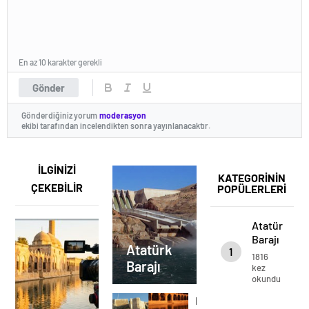
En az 10 karakter gerekli
Gönder
Gönderdiğiniz yorum
moderasyon
ekibi tarafından incelendikten sonra yayınlanacaktır.
İLGİNİZİ
KATEGORİNİN
ÇEKEBİLİR
POPÜLERLERİ
Atatürk
Barajı
Atatürk
1
1816
Barajı
kez
okundu
Belediyemizden