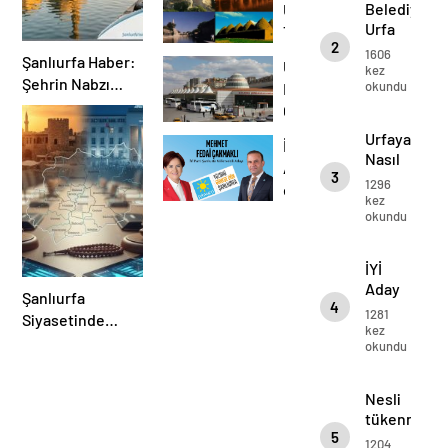
Belediyemi
Urfa
Urfa
Tanıtımı
2
Tanıtımı
1606
Şanlıurfa Haber:
Urfaya
kez
Şehrin Nabzı
okundu
Nasıl
urfamiz.com ile
Gidilir
Atıyor!
Urfaya
İYİ
Nasıl
Aday
3
Gidilir
1296
esnaf
kez
ziyaretlerine
okundu
devam
ediyor…
İYİ
Aday
Şanlıurfa
4
esnaf
1281
Siyasetinde
ziyaretlerin
kez
Kartlar Yeniden
okundu
devam
Karılıyor: Ankara
ediyor…
Kulislere Ne
Nesli
Mesaj Gönderdi?
tükenmekt
5
olan
1204