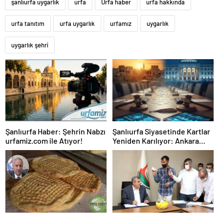
şanlıurfa uygarlık
urfa
Urfa haber
urfa hakkında
urfa tanıtım
urfa uygarlık
urfamız
uygarlık
uygarlık şehri
Şanlıurfa Haber: Şehrin Nabzı
Şanlıurfa Siyasetinde Kartlar
urfamiz.com ile Atıyor!
Yeniden Karılıyor: Ankara
Kulislere Ne Mesaj Gönderdi?