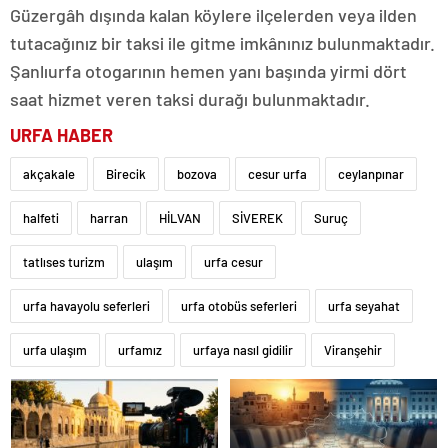
Güzergâh dışında kalan köylere ilçelerden veya ilden
tutacağınız bir taksi ile gitme imkânınız bulunmaktadır.
Şanlıurfa otogarının hemen yanı başında yirmi dört
saat hizmet veren taksi durağı bulunmaktadır.
URFA HABER
akçakale
Birecik
bozova
cesur urfa
ceylanpınar
halfeti
harran
HİLVAN
SİVEREK
Suruç
tatlıses turizm
ulaşım
urfa cesur
urfa havayolu seferleri
urfa otobüs seferleri
urfa seyahat
urfa ulaşım
urfamız
urfaya nasıl gidilir
Viranşehir