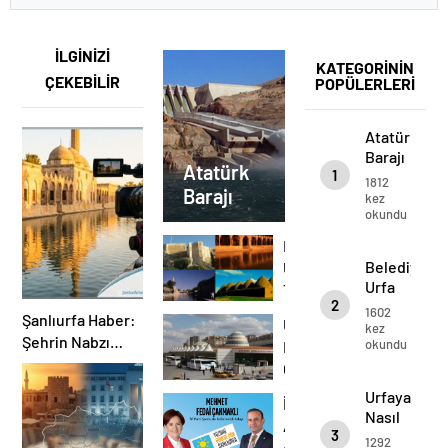
İLGİNİZİ
KATEGORİNİN
ÇEKEBİLİR
POPÜLERLERİ
Atatürk
Barajı
Atatürk
1
1812
Barajı
kez
okundu
Belediyemizden
Belediyemi
Urfa
Urfa
Tanıtımı
2
Tanıtımı
1602
Şanlıurfa Haber:
Urfaya
kez
Şehrin Nabzı
okundu
Nasıl
urfamiz.com ile
Gidilir
Atıyor!
Urfaya
İYİ
Nasıl
Aday
3
Gidilir
1292
esnaf