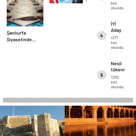
kez
ziyaretlerine
okundu
devam
ediyor…
İYİ
Aday
Şanlıurfa
4
esnaf
1277
Siyasetinde
ziyaretlerin
kez
Kartlar Yeniden
okundu
devam
Karılıyor: Ankara
ediyor…
Kulislere Ne
Nesli
Mesaj Gönderdi?
tükenmekt
5
olan
1202
kuş
kez
okundu
Urfa’da
bulundu