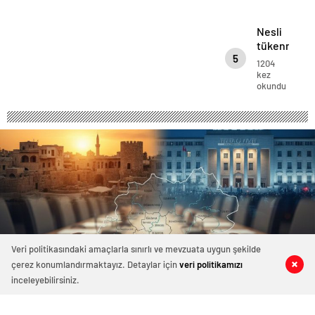
geldi yeni fiyat
ediyor…
Nesli
tükenmekt
5
olan
1204
kuş
kez
okundu
Urfa’da
bulundu
Veri politikasındaki amaçlarla sınırlı ve mevzuata uygun şekilde
çerez konumlandırmaktayız. Detaylar için
veri politikamızı
0
1
0
0
inceleyebilirsiniz.