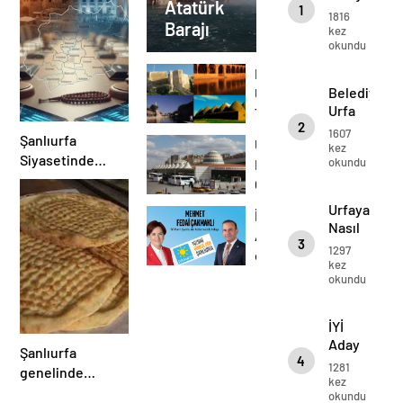
Atatürk
1
1816
Barajı
kez
okundu
Belediyemizden
Belediyemi
Urfa
Urfa
Tanıtımı
2
Tanıtımı
1607
Şanlıurfa
Urfaya
kez
Siyasetinde
okundu
Nasıl
Kartlar Yeniden
Gidilir
Karılıyor: Ankara
Urfaya
İYİ
Kulislere Ne
Nasıl
Aday
Mesaj Gönderdi?
3
Gidilir
1297
esnaf
kez
ziyaretlerine
okundu
devam
ediyor…
İYİ
Aday
Şanlıurfa
4
esnaf
1281
genelinde
ziyaretlerin
kez
ekmeğe zam
okundu
devam