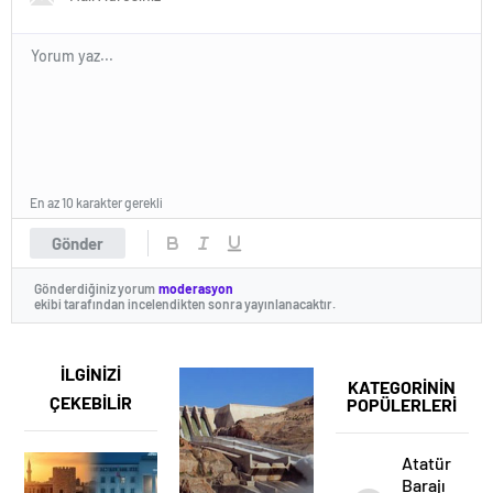
En az 10 karakter gerekli
Gönder
Gönderdiğiniz yorum
moderasyon
ekibi tarafından incelendikten sonra yayınlanacaktır.
İLGİNİZİ
KATEGORİNİN
ÇEKEBİLİR
POPÜLERLERİ
Atatürk
Barajı