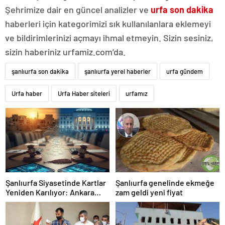
Şehrimize dair en güncel analizler ve
urfa son dakika
haberleri için kategorimizi sık kullanılanlara eklemeyi
ve bildirimlerinizi açmayı ihmal etmeyin. Sizin sesiniz,
sizin haberiniz urfamiz.com’da.
şanlıurfa son dakika
şanlıurfa yerel haberler
urfa gündem
Urfa haber
Urfa Haber siteleri
urfamız
Şanlıurfa Siyasetinde Kartlar
Şanlıurfa genelinde ekmeğe
Yeniden Karılıyor: Ankara
zam geldi yeni fiyat
Kulislere Ne Mesaj Gönderdi?