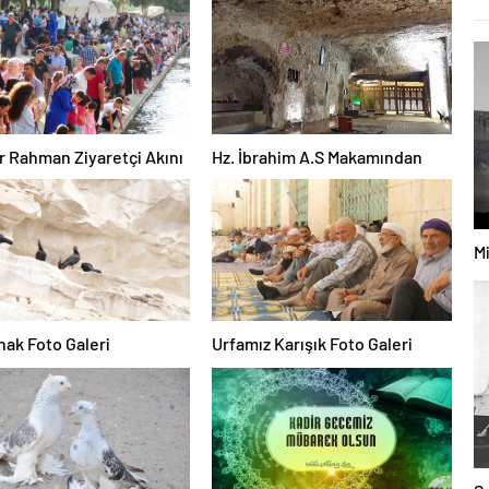
ür Rahman Ziyaretçi Akını
Hz. İbrahim A.S Makamından
Mi
nak Foto Galeri
Urfamız Karışık Foto Galeri