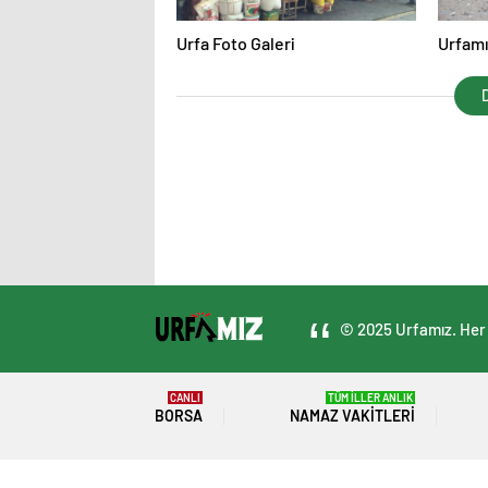
Urfa Foto Galeri
Urfamı
D
© 2025 Urfamız. Her 
CANLI
TÜM İLLER ANLIK
BORSA
NAMAZ VAKITLERI