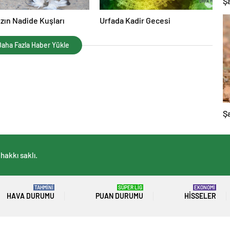
Şa
zın Nadide Kuşları
Urfada Kadir Gecesi
aha Fazla Haber Yükle
Ş
hakkı saklı.
TAHMİNİ
SÜPER LİG
EKONOMİ
HAVA DURUMU
PUAN DURUMU
HISSELER