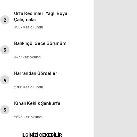
Urfa Resimleri Yağlı Boya
Çalışmaları
2
3957 kez okundu
Balıklıgöl Gece Görünüm
3
3477 kez okundu
Harrandan Görseller
4
2706 kez okundu
Kınalı Keklik Şanlıurfa
5
2628 kez okundu
İLGİNİZİ ÇEKEBİLİR