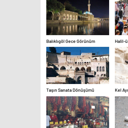
Balıklıgöl Gece Görünüm
Halil-
Taşın Sanata Dönüşümü
Kel Ay