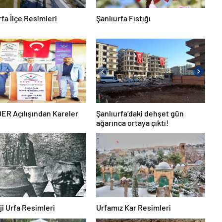
rfa İlçe Resimleri
Şanlıurfa Fıstığı
ER Açılışından Kareler
Şanlıurfa’daki dehşet gün
ağarınca ortaya çıktı!
ji Urfa Resimleri
Urfamız Kar Resimleri