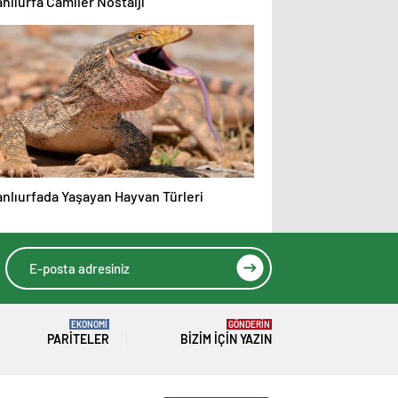
nlıurfa Camiler Nostalji
anlıurfada Yaşayan Hayvan Türleri
EKONOMİ
GÖNDERİN
PARITELER
BIZIM İÇIN YAZIN