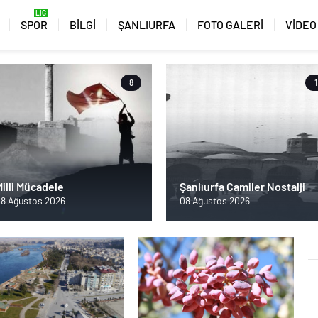
SPOR
BİLGİ
ŞANLIURFA
FOTO GALERİ
VİDEO
8
1
illi Mücadele
Şanlıurfa Camiler Nostalji
8 Ağustos 2026
08 Ağustos 2026