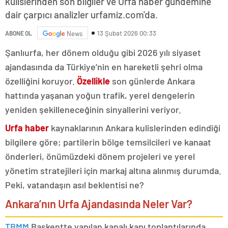
kulislerinden son bilgiler ve Urfa haber gündemine
dair çarpıcı analizler urfamiz.com'da.
13 Şubat 2026 00:33
ABONE OL
News
Şanlıurfa, her dönem olduğu gibi 2026 yılı siyaset
ajandasında da Türkiye’nin en hareketli şehri olma
özelliğini koruyor.
Özellikle
son günlerde Ankara
hattında yaşanan yoğun trafik, yerel dengelerin
yeniden şekilleneceğinin sinyallerini veriyor.
Urfa haber
kaynaklarının Ankara kulislerinden edindiği
bilgilere göre; partilerin bölge temsilcileri ve kanaat
önderleri, önümüzdeki dönem projeleri ve yerel
yönetim stratejileri için markaj altına alınmış durumda.
Peki, vatandaşın asıl beklentisi ne?
Ankara’nın Urfa Ajandasında Neler Var?
TBMM
Başkentte yapılan kapalı kapı toplantılarında,