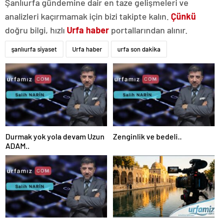
Şanlıurfa gündemine dair en taze gelişmeleri ve
analizleri kaçırmamak için bizi takipte kalın.
Çünkü
doğru bilgi, hızlı
Urfa haber
portallarından alınır.
şanlıurfa siyaset
Urfa haber
urfa son dakika
Durmak yok yola devam Uzun
Zenginlik ve bedeli..
ADAM..