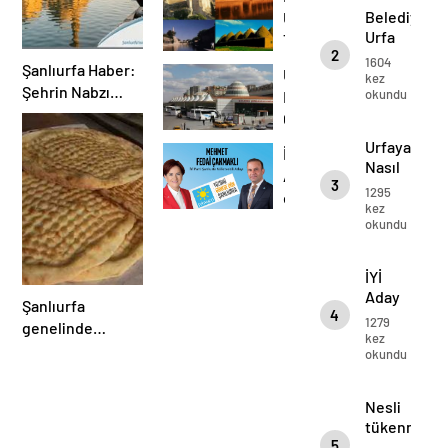
Belediyemi
Urfa
Urfa
Tanıtımı
2
Tanıtımı
1604
Şanlıurfa Haber:
Urfaya
kez
Şehrin Nabzı
okundu
Nasıl
urfamiz.com ile
Gidilir
Atıyor!
Urfaya
İYİ
Nasıl
Aday
3
Gidilir
1295
esnaf
kez
ziyaretlerine
okundu
devam
ediyor…
İYİ
Aday
Şanlıurfa
4
esnaf
1279
genelinde
ziyaretlerin
kez
ekmeğe zam
okundu
devam
geldi yeni fiyat
ediyor…
Nesli
tükenmekt
5
olan