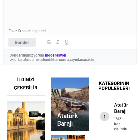
En az 10 karakter gerekli
Gönder
Gönderdiğiniz yorum
moderasyon
ekibi tarafından incelendikten sonra yayınlanacaktır.
İLGİNİZİ
KATEGORİNİN
ÇEKEBİLİR
POPÜLERLERİ
Atatürk
Barajı
Atatürk
1
1813
Barajı
kez
okundu
Belediyemizden