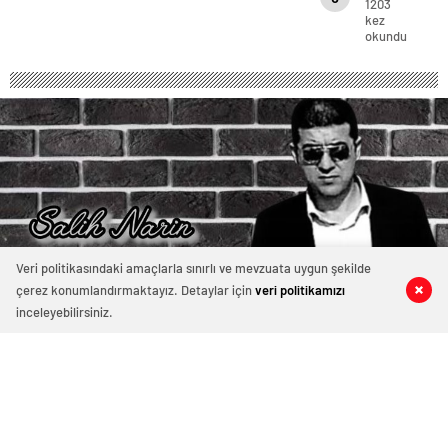
1203
kuş
kez
okundu
Urfa’da
bulundu
Veri politikasındaki amaçlarla sınırlı ve mevzuata uygun şekilde
çerez konumlandırmaktayız. Detaylar için
veri politikamızı
0
1
0
0
inceleyebilirsiniz.
Ulusal marşımız ayakta dinlenir..
Bu vatanın ekmeğini yiyip, suyunu içen vatan
hainlerinin utanması dileğiyle...