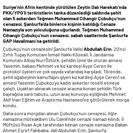
Suriye’nin Afrin kentinde yürütülen Zeytin Dalı Harekatı’nda
PKK/YPG’li teröristlerin tanka düzenlediği saldırıda şehit
olan 5 askerden Teğmen Muhammed Cihangir Çubukçu’nun
cenazesi, Şanlıurfa’da binlerce kişinin katıldığı Cenaze
Namazıyla son yolculuğuna uğurlandı. Teğmen Muhammed
Cihangir Çubukçu’nun cenazesi, sabah saatlerinde Şanlıurfa
GAP Havalimanı’na getirildi.
Çubukçu’nun cenazesini Şanlıurfa Valisi
Abdullah Erin
, 20’nci
Zırhlı Tugay Komutanı İsmail Hakkı Köseali, İl Jandarma
Komutanı Albay Nuri Öztürk, şehidin İzmir’de oturan annesi
Yasemin, babası Mehmet ve kız kardeşi Ayşe Ceren ile
protokol üyeleri ve çok sayıda vatandaş karşıladı. Törende,
şehit ağabeyinin kamuflajını giyen kız kardeşi Ayşe Ceren’i ve
annesi Yasemin Çubukçu’yu kadın askerler teselli etmeye
çalıştı. Uçaktan alınarak cenaze aracına konan şehidin Türk
bayrağına sarılı tabutu, uzun araç konvoyu eşliğinde Mehmet
Akif İnan Eğitim ve Araştırma Hastanesi’ne götürülerek morga
kondu.
Daha sonra morgdan alınan Çubukçu’nun cenazesi, öğle
namazına müteakiben Ulu Camii’nde cenaze namazı kılındı. İl
Müftüsü İhsan Açık tarafından kılınan cenaze namazına Bakan
Ahmet Eşref Fakıbaba, Vali Abdullah Erin, Şanlıurfa