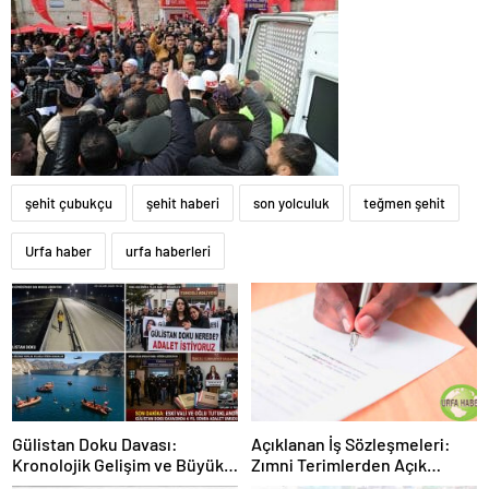
şehit çubukçu
şehit haberi
son yolculuk
teğmen şehit
Urfa haber
urfa haberleri
Gülistan Doku Davası:
Açıklanan İş Sözleşmeleri:
Kronolojik Gelişim ve Büyük
Zımni Terimlerden Açık
Kırılma
Anlaşmalara