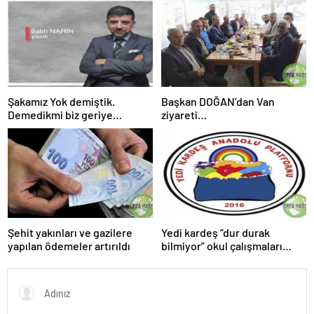
Şakamız Yok demiştik.
Başkan DOĞAN’dan Van
Demedikmi biz geriye
ziyareti…
dönersek
Şehit yakınları ve gazilere
Yedi kardeş “dur durak
yapılan ödemeler artırıldı
bilmiyor” okul çalışmaları
sürüyor.