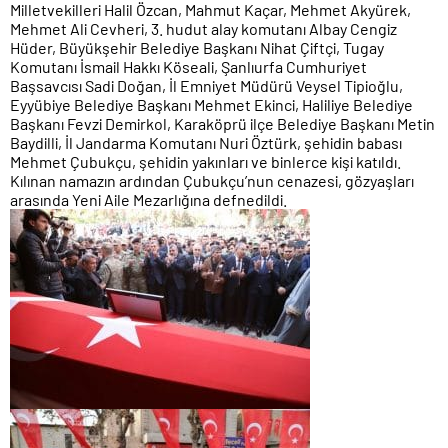
Milletvekilleri Halil Özcan, Mahmut Kaçar, Mehmet Akyürek,
Mehmet Ali Cevheri, 3. hudut alay komutanı Albay Cengiz
Hüder, Büyükşehir Belediye Başkanı Nihat Çiftçi, Tugay
Komutanı İsmail Hakkı Köseali, Şanlıurfa Cumhuriyet
Başsavcısı Sadi Doğan, İl Emniyet Müdürü Veysel Tipioğlu,
Eyyübiye Belediye Başkanı Mehmet Ekinci, Haliliye Belediye
Başkanı Fevzi Demirkol, Karaköprü ilçe Belediye Başkanı Metin
Baydilli, İl Jandarma Komutanı Nuri Öztürk, şehidin babası
Mehmet Çubukçu, şehidin yakınları ve binlerce kişi katıldı.
Kılınan namazın ardından Çubukçu’nun cenazesi, gözyaşları
arasında Yeni Aile Mezarlığına defnedildi.