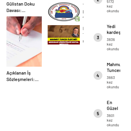
Ağustos
5172
Gülistan Doku
Yedi
Ağustos
kez
zafer
Davası:
okundu
kardeş
zafer
bayramı
Kronolojik
bayramı
“dur
mesajı…
Gelişim ve Büyük
mesajı…
durak
Yedi
Mahmut
Kırılma
bilmiyor”
kardeş
Tuncer
okul
3
“dur
3836
Öldümü?
çalışmaları
durak
kez
okundu
bilmiyor”
sürüyor.
okul
çalışmaları
Mahmut
sürüyor.
Tuncer
Açıklanan İş
4
Öldümü?
3663
Sözleşmeleri:
kez
Zımni
okundu
Terimlerden Açık
Anlaşmalara
En
Güzel
5
Güvercinler
3601
kez
okundu