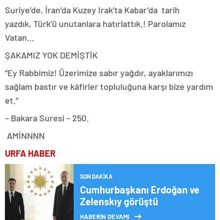
Suriye’de, İran’da Kuzey Irak’ta Kabar’da
tarih
yazdık,
Türk’ü unutanlara hatırlattık.!
Parolamız
Vatan…
ŞAKAMIZ YOK DEMİŞTİK
“Ey Rabbimiz! Üzerimize sabır yağdır, ayaklarımızı
sağlam bastır ve kâfirler topluluğuna karşı bize yardım
et.”
– Bakara Suresi – 250.
AMİNNNN
URFA HABER
SON DAKIKA
Cumhurbaşkanı Erdoğan ve
Zelenskıy görüştü
HABERİN DEVAMI