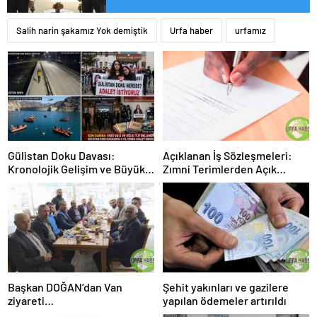
Salih narin şakamız Yok demiştik
Urfa haber
urfamız
Gülistan Doku Davası:
Açıklanan İş Sözleşmeleri:
Kronolojik Gelişim ve Büyük
Zımni Terimlerden Açık
Kırılma
Anlaşmalara
Başkan DOĞAN’dan Van
Şehit yakınları ve gazilere
ziyareti…
yapılan ödemeler artırıldı