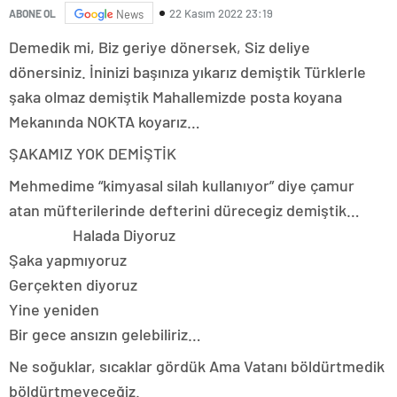
22 Kasım 2022 23:19
ABONE OL
News
Demedik mi,
Biz geriye dönersek,
Siz deliye
dönersiniz.
İninizi başınıza yıkarız demiştik Türklerle
şaka olmaz demiştik
Mahallemizde posta koyana
Mekanında NOKTA koyarız…
ŞAKAMIZ YOK DEMİŞTİK
Mehmedime “kimyasal silah kullanıyor” diye çamur
atan müfterilerinde defterini dürecegiz demiştik…
Halada Diyoruz
Şaka yapmıyoruz
Gerçekten diyoruz
Yine yeniden
Bir gece ansızın gelebiliriz…
Ne soğuklar, sıcaklar gördük Ama Vatanı böldürtmedik
böldürtmeyeceğiz.