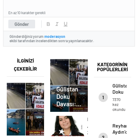
En az 10 karakter gerekli
Gönder
Gönderdiğiniz yorum
moderasyon
ekibi tarafından incelendikten sonra yayınlanacaktır.
İLGİNİZİ
KATEGORİNİN
ÇEKEBİLİR
POPÜLERLERİ
Gülistan
Gülistan
Doku
Doku
1
Davası:
7370
Davası:
Kronolojik
kez
okundu
Gelişim
Kronolojik
ve
Gelişim
Reyhan
Büyük
ve Büyük
Reyhan
Aydın’dan
Kırılma
Aydın’dan
Kırılma
30
2
30