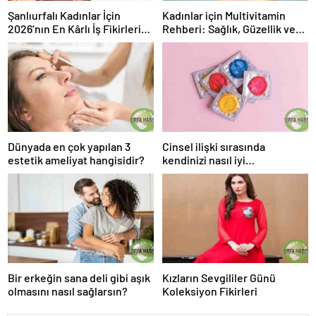
Şanlıurfalı Kadınlar İçin
Kadınlar için Multivitamin
2026’nın En Kârlı İş Fikirleri:
Rehberi: Sağlık, Güzellik ve
Evden Çalışarak Kazanmaya
Enerji
Başlayın!
Dünyada en çok yapılan 3
Cinsel ilişki sırasında
estetik ameliyat hangisidir?
kendinizi nasıl iyi
korursunuz?
Bir erkeğin sana deli gibi aşık
Kızların Sevgililer Günü
olmasını nasıl sağlarsın?
Koleksiyon Fikirleri