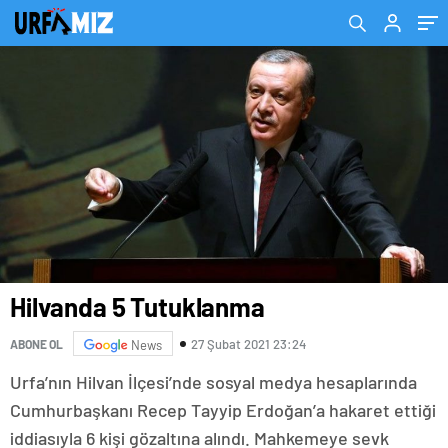
Hilvanda 5 Tutuklanma
27 Şubat 2021 23:24
ABONE OL
News
Urfa’nın Hilvan İlçesi’nde sosyal medya hesaplarında
Cumhurbaşkanı Recep Tayyip Erdoğan’a hakaret ettiği
iddiasıyla 6 kişi gözaltına alındı. Mahkemeye sevk