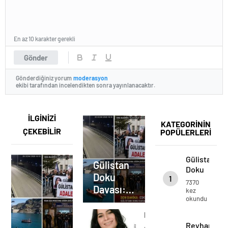
En az 10 karakter gerekli
Gönder
Gönderdiğiniz yorum
moderasyon
ekibi tarafından incelendikten sonra yayınlanacaktır.
İLGİNİZİ
KATEGORİNİN
ÇEKEBİLİR
POPÜLERLERİ
Gülistan
Gülistan
Doku
Doku
1
Davası:
7370
Davası:
Kronolojik
kez
okundu
Gelişim
Kronolojik
ve
Gelişim
Reyhan
Büyük
ve Büyük
Reyhan
Aydın’dan