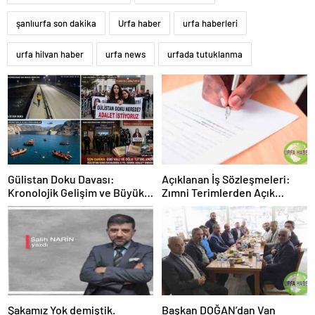
şanlıurfa son dakika
Urfa haber
urfa haberleri
urfa hilvan haber
urfa news
urfada tutuklanma
Gülistan Doku Davası:
Açıklanan İş Sözleşmeleri:
Kronolojik Gelişim ve Büyük
Zımni Terimlerden Açık
Kırılma
Anlaşmalara
Şakamız Yok demiştik.
Başkan DOĞAN’dan Van