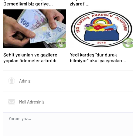
Demedikmi biz geriye
ziyareti…
dönersek
Şehit yakınları ve gazilere
Yedi kardeş “dur durak
yapılan ödemeler artırıldı
bilmiyor” okul çalışmaları
sürüyor.