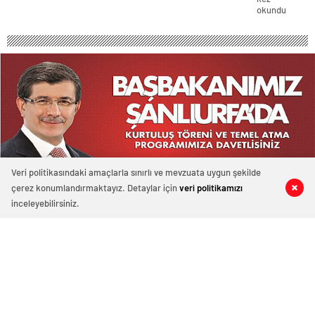
okundu
Veri politikasındaki amaçlarla sınırlı ve mevzuata uygun şekilde
çerez konumlandırmaktayız. Detaylar için
veri politikamızı
0
0
0
0
inceleyebilirsiniz.
Şanlıurfanın Kurtuluşunun 96. Yılı
27 Şubat 2021 23:24
ABONE OL
News
Büyükşehir Belediyesi tarafından Şanlıurfa’nın
düşman işgalinden kurtuluşunun 96. yıl dönümünde