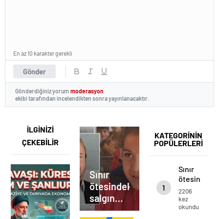
En az 10 karakter gerekli
Gönder
Gönderdiğiniz yorum
moderasyon
ekibi tarafından incelendikten sonra yayınlanacaktır.
İLGİNİZİ
KATEGORİNİN
ÇEKEBİLİR
POPÜLERLERİ
Sınır
Sınır
ötesindeki
ötesindeki
1
salgın
2206
salgın
için
kez
okundu
Urfa’dan
için
önemli