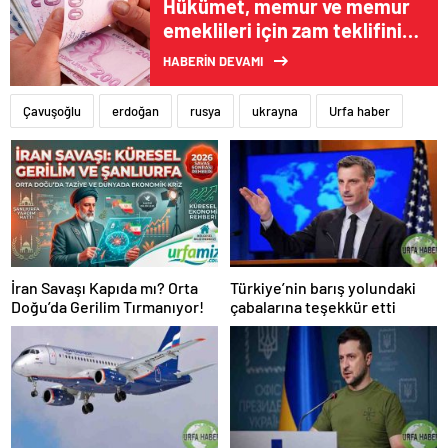
Hükümet, memur ve memur
emeklileri için zam teklifini
sundu
HABERİN DEVAMI
Çavuşoğlu
erdoğan
rusya
ukrayna
Urfa haber
İran Savaşı Kapıda mı? Orta
Türkiye’nin barış yolundaki
Doğu’da Gerilim Tırmanıyor!
çabalarına teşekkür etti