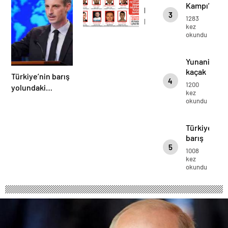
sayısı
Kampı’na
kaçak
artıyor
3
yerleşen
1283
FETÖ’cüleri
Suriyeli
kez
daha
okundu
sayısı
iyi
artıyor
korumaya
Yunanistan
başladı
kaçak
Türkiye’nin barış
4
FETÖ’cüleri
1200
yolundaki
daha
kez
çabalarına
okundu
iyi
teşekkür etti
korumaya
başladı
Türkiye’nin
barış
5
yolundaki
1008
çabalarına
kez
okundu
teşekkür
etti