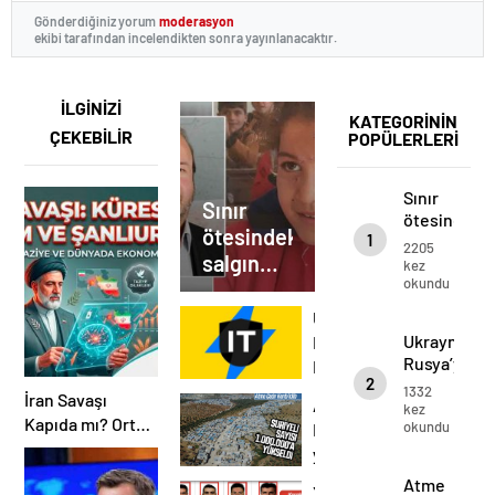
Gönderdiğiniz yorum
moderasyon
ekibi tarafından incelendikten sonra yayınlanacaktır.
İLGİNİZİ
KATEGORİNİN
ÇEKEBİLİR
POPÜLERLERİ
Sınır
Sınır
ötesindeki
ötesindeki
1
salgın
2205
salgın
için
kez
okundu
Urfa’dan
için
önemli
Urfa’dan
Ukrayna’nın
uyarı!
önemli
Ukrayna’nın
Rusya’ya
Rusya’ya
uyarı!
Karşı
2
Karşı
Siber
1332
İran Savaşı
Atme
Siber
kez
Savaşta
Kapıda mı? Orta
okundu
Kampı’na
Savaşta
Kazandığı
Doğu’da Gerilim
Kazandığı
yerleşen
Zaferler
Tırmanıyor!
Zaferler
Suriyeli
Atme
Yunanistan