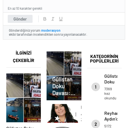
En az 10 karakter gerekli
Gönder
Gönderdiğiniz yorum
moderasyon
ekibi tarafından incelendikten sonra yayınlanacaktır.
İLGİNİZİ
KATEGORİNİN
ÇEKEBİLİR
POPÜLERLERİ
Gülistan
Gülistan
Doku
Doku
1
Davası:
7369
Davası:
Kronolojik
kez
okundu
Gelişim
Kronolojik
ve
Gelişim
Reyhan
Büyük
ve Büyük
Reyhan
Aydın’dan
Kırılma
Aydın’dan
Kırılma
30
2
30
Ağustos
5172