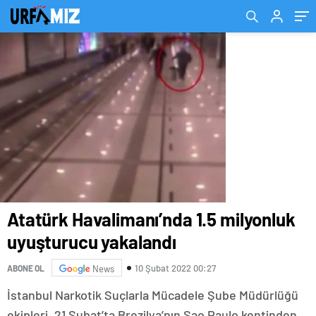
Atatürk Havalimanı’nda 1.5 milyonluk
uyuşturucu yakalandı
10 Şubat 2022 00:27
ABONE OL
News
İstanbul Narkotik Suçlarla Mücadele Şube Müdürlüğü
ekipleri, 21 Şubat’ta Brezilya’nın Sao Paulo kentinden