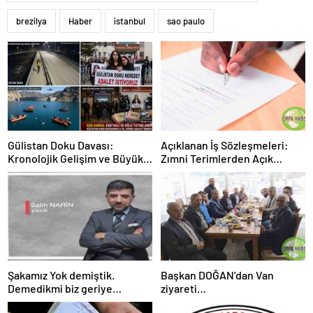
brezilya
Haber
istanbul
sao paulo
Gülistan Doku Davası:
Açıklanan İş Sözleşmeleri:
Kronolojik Gelişim ve Büyük
Zımni Terimlerden Açık
Kırılma
Anlaşmalara
Şakamız Yok demiştik.
Başkan DOĞAN’dan Van
Demedikmi biz geriye
ziyareti…
dönersek