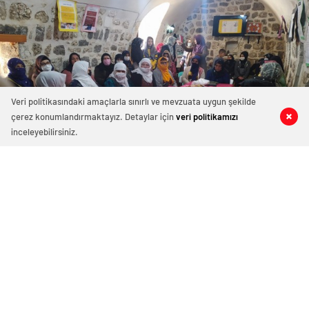
Veri politikasındaki amaçlarla sınırlı ve mevzuata uygun şekilde
çerez konumlandırmaktayız. Detaylar için
veri politikamızı
0
0
0
0
inceleyebilirsiniz.
Viranşehir’de mevlit okutuldu
10 Mart 2021 14:06
ABONE OL
News
Şanlıurfa
’nın Viranşehir ilçesinde Miraç
Kandili dolayısıyla mevlit okutuldu.
Viranşehir Belediye Başkanı Salih Ekinci’nin talimatıyla