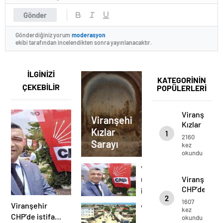
Gönder
Gönderdiğiniz yorum
moderasyon
ekibi tarafından incelendikten sonra yayınlanacaktır.
İLGİNİZİ
KATEGORİNİN
ÇEKEBİLİR
POPÜLERLERİ
Viranşehir
Viranşehir
Kızlar
Kızlar
1
Sarayı
2160
Sarayı
kez
okundu
Viranşehir
Viranşehir
CHP’de
CHP’de
istifa…
2
istifa…
1607
Viranşehir
Viranşehir
kez
CHP’de istifa…
okundu