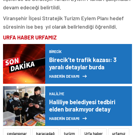
devam edeceği belirtildi.
Viranşehir İlçesi Stratejik Turizm Eylem Planı hedef
süresinin ise beş yıl olarak belirlendiği öğrenildi.
URFA HABER
URFAMIZ
BIRECIK
Birecik’te trafik kazası: 3
yaralı detaylar burda
HABERİN DEVAMI
HALILIYE
Haliliye belediyesi tedbiri
elden bırakmıyor detay
HABERİN DEVAMI
ceylanpınar
karacadağ
turizm
Urfa haber
urfamız