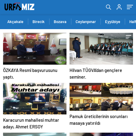
Akçakale
Birecik
Bozava
Ceylanpınar
Eyyübiye
Half
ÖZKAYA Resmî başvurusunu
Hilvan TÜGVA’dan gençlere
yaptı.
seminer.
Pamuk üreticilerinin sorunları
Karacurun mahallesi muhtar
masaya yatırıldı
adayı, Ahmet ERSOY