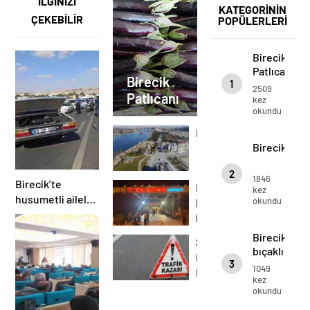
İLGİNİZİ
KATEGORİNİN
ÇEKEBİLİR
POPÜLERLERİ
Birecik
Patlıcanı
Birecik
1
2509
Patlıcanı
kez
okundu
Birecik
Birecik
2
1846
Birecik’te
Birecik’te
kez
husumetli aileler
okundu
bıçaklı
kara yolunda
kavga:
çatıştı!
1
Birecik’te
Son
ölü,
bıçaklı
Dakika
4
3
kavga:
1049
Birecik’te
yaralı
1 ölü,
kez
trafik
okundu
4
kazası:1
yaralı