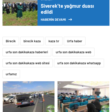
Siverek’te yağmur duası
edildi
HABERİN DEVAMI
Birecik
birecik kaza
kaza tır
Urfa haber
urfa son dakikakaza haberleri
urfa son dakikakaza web
urfa son dakikakaza web sitesi
urfa son dakikakaza whatsapp
urfamız