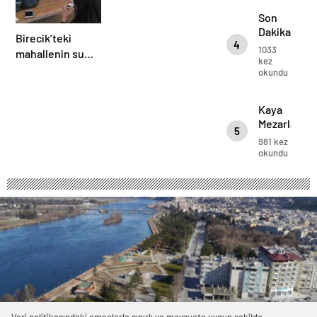
ölü,
Son
2
Dakika
Birecik’teki
yaralı
4
Birecik’te
1033
mahallenin su
trafik
kez
sorunu meclise
okundu
kazası:1
taşındı
ölü, 2
yaralı
Kaya
Mezarları
5
981 kez
okundu