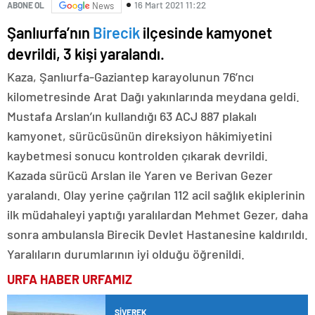
16 Mart 2021 11:22
ABONE OL
News
Şanlıurfa’nın
Birecik
ilçesinde kamyonet
devrildi, 3 kişi yaralandı.
Kaza, Şanlıurfa-Gaziantep karayolunun 76’ncı
kilometresinde Arat Dağı yakınlarında meydana geldi.
Mustafa Arslan’ın kullandığı 63 ACJ 887 plakalı
kamyonet, sürücüsünün direksiyon hâkimiyetini
kaybetmesi sonucu kontrolden çıkarak devrildi.
Kazada sürücü Arslan ile Yaren ve Berivan Gezer
yaralandı. Olay yerine çağrılan 112 acil sağlık ekiplerinin
ilk müdahaleyi yaptığı yaralılardan Mehmet Gezer, daha
sonra ambulansla Birecik Devlet Hastanesine kaldırıldı.
Yaralıların durumlarının iyi olduğu öğrenildi.
URFA HABER
URFAMIZ
SIVEREK