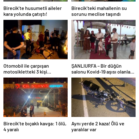
Birecik’te husumetli aileler
Birecik’teki mahallenin su
kara yolunda çatıştı!
sorunu meclise taşındı
Otomobil ile çarpışan
ŞANLIURFA – Bir düğün
motosikletteki 3 kişi
salonu Kovid-19 aşısı olanlara
yaralandı
yarı yarıya indirim yapıyor
Birecik’te bıçaklı kavga: 1 ölü,
Aynı yerde 2 kaza! Ölü ve
4 yaralı
yaralılar var