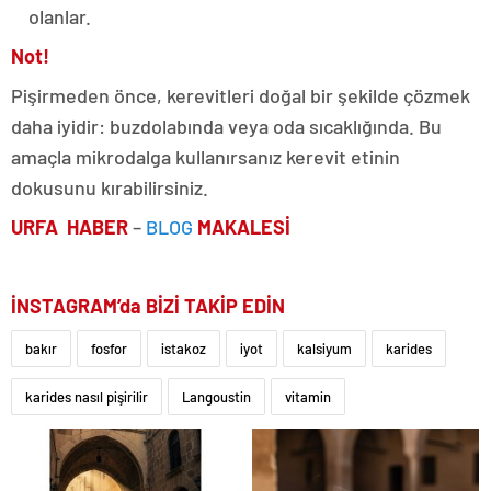
olanlar.
Not!
Pişirmeden önce, kerevitleri doğal bir şekilde çözmek
daha iyidir: buzdolabında veya oda sıcaklığında. Bu
amaçla mikrodalga kullanırsanız kerevit etinin
dokusunu kırabilirsiniz.
URFA HABER
–
BLOG
MAKALESİ
İNSTAGRAM’da BİZİ TAKİP EDİN
bakır
fosfor
istakoz
iyot
kalsiyum
karides
karides nasıl pişirilir
Langoustin
vitamin