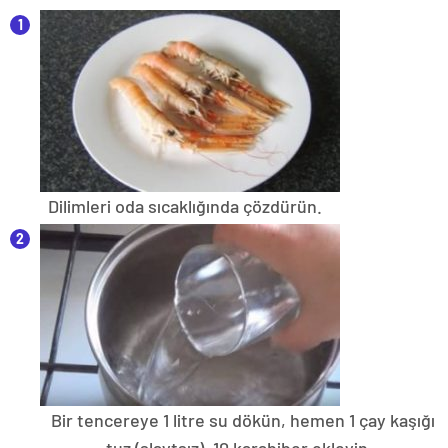
Dilimleri oda sıcaklığında çözdürün.
Bir tencereye 1 litre su dökün, hemen 1 çay kaşığı
tuz (slaytsız), 10 karabiber ekleyin.