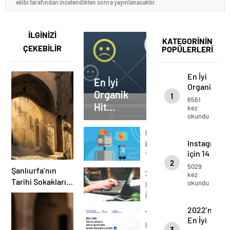
ekibi tarafından incelendikten sonra yayınlanacaktır.
İLGİNİZİ
KATEGORİNİN
ÇEKEBİLİR
POPÜLERLERİ
En İyi
En İyi
Organik
Organik
1
Hit
6561
Hit
Arttırma
kez
okundu
Yöntemleri
Arttırma
(2022)
Yöntemleri
Instagram
(2022)
Instagram
için
için 14
14
2
kullanışlı
kullanışlı
5029
Şanlıurfa’nın
2022’nin
ücretsiz
kez
ücretsiz
Tarihi Sokakları:
okundu
En
telegram
telegram
Labirentte Saklı
botu
İyi
botu
Bin Yıllık
ve
2022’nin
Yandex
Hikayeler
Ücretsiz
En İyi
Disk
PDF
3