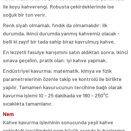
ile koyu kahverengi, Robusta çekirdeklerinde ise
soğuk bir ton verir.
Renk siyah olmamalı, fındık da olmamalıdır: ilk
durumda, ikinci durumda yanmış kahvemiz olacak –
belli ki zayıf bir tada sahip biraz kavrulmuş kahve.
En lezzetli fasulye karışımını satın aldıktan sonra, ikinci
sınava geçelim, pratik olan: iyi kahve yapmak.
Endüstriyel kavurma; matematik, kimya ve fizik
parametrelerinin özenle takip ve kontrolü ile birlikte
yapılır. Tamamen kavurucunun tercihine bağlı olarak
kavurma işlemi 10 – 25 dakikada ve 180 – 250°C
sıcaklıkta tamamlanır.
Nem
Kahve kavurma işleminin sonucunda yeşil kahve
çekirdeği içeriğindeki nem büyük oranda buharlaşmış