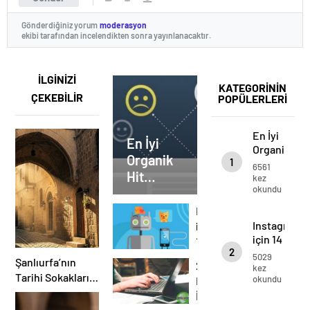
Gönderdiğiniz yorum
moderasyon
ekibi tarafından incelendikten sonra yayınlanacaktır.
İLGİNİZİ
KATEGORİNİN
ÇEKEBİLİR
POPÜLERLERİ
En İyi
En İyi
Organik
Organik
1
Hit
6561
Hit
Arttırma
kez
okundu
Yöntemleri
Arttırma
(2022)
Yöntemleri
Instagram
(2022)
Instagram
için
için 14
14
2
kullanışlı
kullanışlı
5029
Şanlıurfa’nın
2022’nin
ücretsiz
kez
ücretsiz
Tarihi Sokakları:
okundu
En
telegram
telegram
Labirentte Saklı
botu
İyi
botu
Bin Yıllık