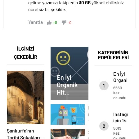
gelirse yazımızı takip edip
30 GB
yükseltebilirsiniz
ücretsiz bir şekilde.
Yanıtla
+0
-0
İLGİNİZİ
KATEGORİNİN
ÇEKEBİLİR
POPÜLERLERİ
En İyi
En İyi
Organik
Organik
1
Hit
6560
Hit
Arttırma
kez
okundu
Yöntemleri
Arttırma
(2022)
Yöntemleri
Instagram
(2022)
Instagram
için
için 14
14
2
kullanışlı
kullanışlı
5019
Şanlıurfa’nın
2022’nin
ücretsiz
kez
ücretsiz
Tarihi Sokakları:
okundu
En
telegram