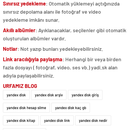
Sınırsız yedekleme
: Otomatik yüklemeyi açtığınızda
sınırsız depolama alanı ile fotoğraf ve video
yedekleme imkânı sunar.
Akıllı albümler
: Ayıklanacaklar, seçilenler gibi otomatik
oluşturulan albümler vardır.
Notlar
: Not yazıp bunları yedekleyebilirsiniz.
Link aracılığıyla paylaşma
: Herhangi bir veya birden
fazla dosyayı ( fotoğraf, video, ses vb.) yadi.sk alan
adıyla paylaşabilirsiniz.
URFAMIZ BLOG
yandex disk
yandex disk arşiv
yandex disk giriş
yandex disk hesap silme
yandex disk kaç gb
yandex disk kitap
yandex disk link
yandex disk nedir