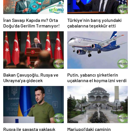
İran Savaşı Kapıda mı? Orta
Türkiye’nin barış yolundaki
Doğu’da Gerilim Tırmanıyor!
çabalarına teşekkür etti
Bakan Çavuşoğlu, Rusya ve
Putin, yabancı şirketlerin
Ukrayna’ya gidecek
uçaklarına el koyma izni verdi
Rusya ile savaşta yaklaşık
Mariupol’daki caminin