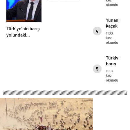
kez
daha
okundu
sayısı
iyi
artıyor
korumaya
Yunanistan
başladı
kaçak
Türkiye’nin barış
4
FETÖ’cüleri
1199
yolundaki
daha
kez
çabalarına
okundu
iyi
teşekkür etti
korumaya
başladı
Türkiye’nin
barış
5
yolundaki
1007
çabalarına
kez
okundu
teşekkür
etti