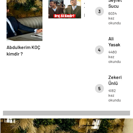
Ali
Mahmut Kurşun
Sucu
Yasak
Kimdir?
3
6034
Kimdir?
kez
okundu
Ali
Yasak
Abdulkerim KOÇ
4
Kimdir?
4480
kimdir ?
kez
okundu
Zekeriya
Ünlü
5
Kimdir?
4182
kez
okundu