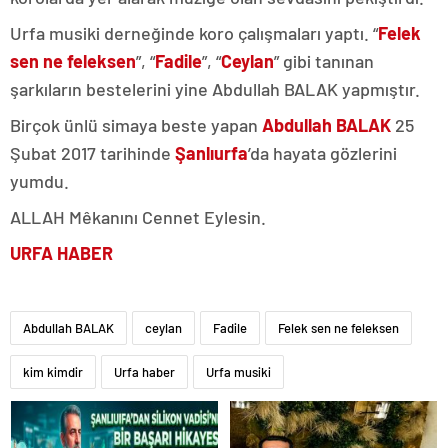
Urfa musiki derneğinde koro çalışmaları yaptı. “
Felek
sen ne feleksen
”, “
Fadile
”, “
Ceylan
” gibi tanınan
şarkıların bestelerini yine Abdullah BALAK yapmıştır.
Birçok ünlü simaya beste yapan
Abdullah BALAK
25
Şubat 2017 tarihinde
Şanlıurfa
’da hayata gözlerini
yumdu.
ALLAH Mêkanını Cennet Eylesin.
URFA HABER
Abdullah BALAK
ceylan
Fadile
Felek sen ne feleksen
kim kimdir
Urfa haber
Urfa musiki