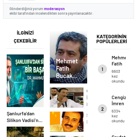
Gönderdiğiniz yorum
moderasyon
ekibi tarafından incelendikten sonra yayınlanacaktır.
İLGİNİZİ
KATEGORİNİN
ÇEKEBİLİR
POPÜLERLERİ
Mehmet
Mehmet
Fatih
Fatih
1
Bucak
6603
Bucak
Kimdir?
kez
okundu
Kimdir?
Cengiz
Cengiz
İmren
İmren
Kimdir?
2
Kimdir?
6334
Şanlıurfa’dan
Seyfettin
kez
Silikon Vadisi’ne
okundu
Sucu
Bir Başarı
Hikayesi: Dr.
Seyfettin