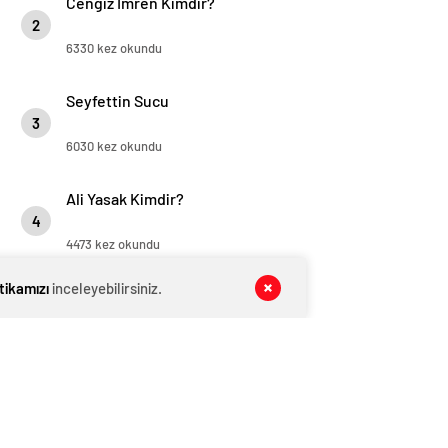
Cengiz İmren Kimdir?
2
6330 kez okundu
Seyfettin Sucu
3
6030 kez okundu
Ali Yasak Kimdir?
4
4473 kez okundu
itikamızı
inceleyebilirsiniz.
Zekeriya Ünlü Kimdir?
5
4177 kez okundu
İLGİNİZİ ÇEKEBİLİR