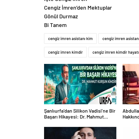
Cengiz İmren’den Mektuplar
Gönül Durmaz
Bi Tanem
cengiz imren asistanı kim
cengiz imren asistan
cengiz imren kimdir
cengiz imren kimdir hayatı
Şanlıurfa’dan Silikon Vadisi’ne Bir
Abdulla
Başarı Hikayesi: Dr. Mahmut
Hakkınd
Kurşun Kimdir?