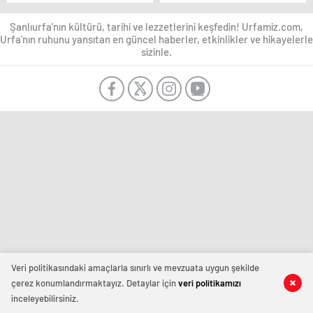
Açıklama geldi
Şanlıurfa'nın kültürü, tarihi ve lezzetlerini keşfedin! Urfamiz.com,
Urfa'nın ruhunu yansıtan en güncel haberler, etkinlikler ve hikayelerle
sizinle.
Veri politikasındaki amaçlarla sınırlı ve mevzuata uygun şekilde
çerez konumlandırmaktayız. Detaylar için
veri politikamızı
inceleyebilirsiniz.