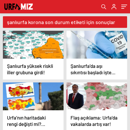
şanlıurfa korona son durum etiketi için sonuçlar
Şanlıurfa yüksek riskli
Şanlıurfa’da aşı
iller grubuna girdi!
sıkıntısı başladı işte
detaylar
Urfa’nın haritadaki
Flaş açıklama: Urfa’da
rengi değişti mi?
vakalarda artış var!