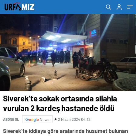
Siverek’te sokak ortasında silahla
vurulan 2 kardeş hastanede öldü
2 Nisan 2024 04:12
ABONE OL
News
Siverek’te iddiaya göre aralarında husumet bulunan