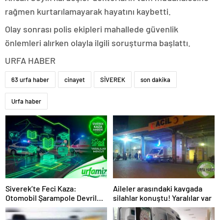
rağmen kurtarılamayarak hayatını kaybetti.
Olay sonrası polis ekipleri mahallede güvenlik
önlemleri alırken olayla ilgili soruşturma başlattı.
URFA HABER
63 urfa haber
cinayet
SİVEREK
son dakika
Urfa haber
Siverek’te Feci Kaza:
Aileler arasındaki kavgada
Otomobil Şarampole Devrildi,
silahlar konuştu! Yaralılar var
5 Kişi Yaralandı!