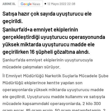
12 Mayıs 2022 22:08
ABONE OL
News
Satışa hazır çok sayıda uyuşturucu ele
geçirildi.
Şanlıurfa’d+a emniyet ekiplerinin
gerçekleştirdiği uyuşturucu operasyonunda
yüksek miktarda uyuşturucu madde ele
geçirilirken 16 şüpheli gözaltına alındı.
Şanlıurfa’da emniyet ekiplerinin uyuşturucuyla
mücadele çalışmaları sürüyor.
İl Emniyet Müdürlüğü Narkotik Suçlarla Mücadele Şube
Müdürlüğü ekiplerince kentte yapılan son
operasyonlarda yüksek miktarda uyuşturucu madde
ele geçilirdi. Uyuşturucu madde kullanımı ve satışıyla
mücadele kapsamındaki operasyonlarda, 2 kilo 300
gram esrar, 85 gram eroin, 50 gram metamfetamin, 2