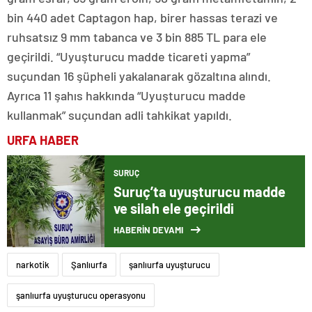
bin 440 adet Captagon hap, birer hassas terazi ve
ruhsatsız 9 mm tabanca ve 3 bin 885 TL para ele
geçirildi. “Uyuşturucu madde ticareti yapma”
suçundan 16 şüpheli yakalanarak gözaltına alındı.
Ayrıca 11 şahıs hakkında “Uyuşturucu madde
kullanmak” suçundan adli tahkikat yapıldı.
URFA HABER
SURUÇ
Suruç’ta uyuşturucu madde
ve silah ele geçirildi
HABERİN DEVAMI
narkotik
Şanlıurfa
şanlıurfa uyuşturucu
şanlıurfa uyuşturucu operasyonu