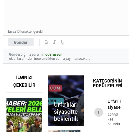
En az 10 karakter gerekli
Gönder
Gönderdiğiniz yorum
moderasyon
ekibi tarafından incelendikten sonra yayınlanacaktır.
İLGİNİZİ
KATEGORİNİN
ÇEKEBİLİR
POPÜLERLERİ
Urfa’lıların
Urfa’lıların
siyasetten
siyasetten
1
beklentileri.
28443
beklentileri..
kez
okundu