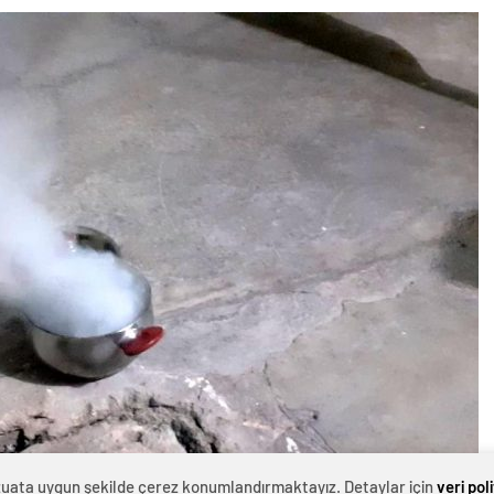
evzuata uygun şekilde çerez konumlandırmaktayız. Detaylar için
veri pol