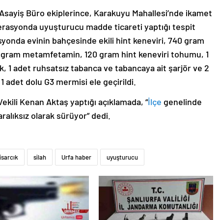
Asayiş Büro ekiplerince, Karakuyu Mahallesi’nde ikamet
perasyonda uyuşturucu madde ticareti yaptığı tespit
asyonda evinin bahçesinde ekili hint keneviri, 740 gram
21 gram metamfetamin, 120 gram hint keneviri tohumu, 1
k, 1 adet ruhsatsız tabanca ve tabancaya ait şarjör ve 2
1 adet dolu G3 mermisi ele geçirildi.
kili Kenan Aktaş yaptığı açıklamada, “
İlçe
genelinde
aralıksız olarak sürüyor” dedi.
isarcık
silah
Urfa haber
uyuşturucu