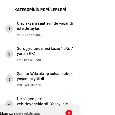
KATEGORİNİN POPÜLERLERİ
Olay akşam saatlerinde yaşandı
işte detaylar.
1
4494 kez okundu
Suruç yolunda feci kaza: 1 ölü, 7
yaralı (EK)
2
1735 kez okundu
Şanlıurfa’da akrep sokan bebek
yaşamını yitirdi
3
1283 kez okundu
Urfalı gençleri
zehirleyeceklerdi! Yakayı ele
4
verdiler
1057 kez okundu
itikamızı
inceleyebilirsiniz.