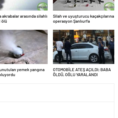
a akrabalar arasında silahlı
Silah ve uyuşturucu kaçakçılarına
1 ölü
operasyon Şanlıurfa
 unutulan yemek yangına
OTOMOBİLE ATEŞ AÇILDI; BABA
oluyordu
ÖLDÜ, OĞLU YARALANDI