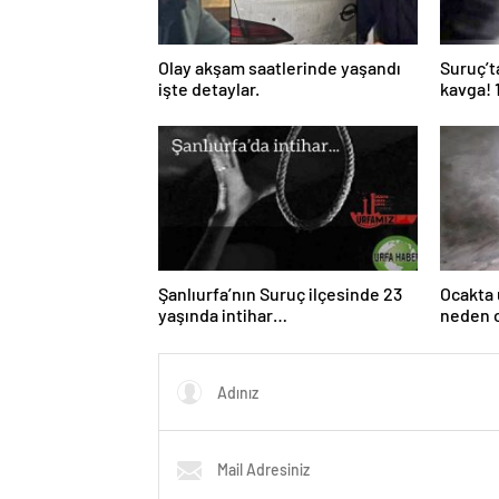
Olay akşam saatlerinde yaşandı
Suruç’t
işte detaylar.
kavga! 
Şanlıurfa’nın Suruç ilçesinde 23
Ocakta
yaşında intihar…
neden 