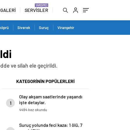
 GALERİ
SERVİSLER
köprü
Siverek
Suruç
Viranşehir
ldi
e ve silah ele geçirildi.
KATEGORİNİN POPÜLERLERİ
Olay akşam saatlerinde yaşandı
işte detaylar.
1
4494 kez okundu
Suruç yolunda feci kaza: 1 ölü, 7