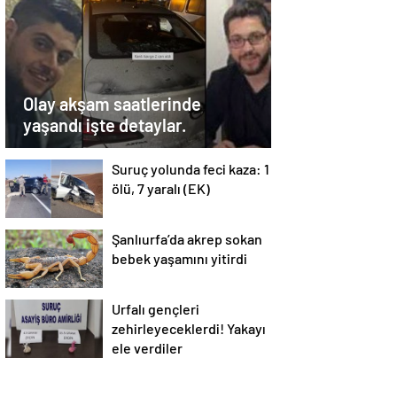
Olay akşam saatlerinde
yaşandı işte detaylar.
Suruç yolunda feci kaza: 1
ölü, 7 yaralı (EK)
Şanlıurfa’da akrep sokan
bebek yaşamını yitirdi
Urfalı gençleri
zehirleyeceklerdi! Yakayı
ele verdiler