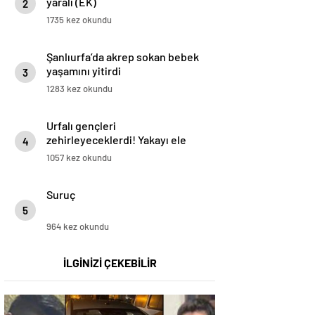
yaralı (EK)
2
1735 kez okundu
Şanlıurfa’da akrep sokan bebek
yaşamını yitirdi
3
1283 kez okundu
Urfalı gençleri
zehirleyeceklerdi! Yakayı ele
4
verdiler
1057 kez okundu
Suruç
5
964 kez okundu
İLGİNİZİ ÇEKEBİLİR