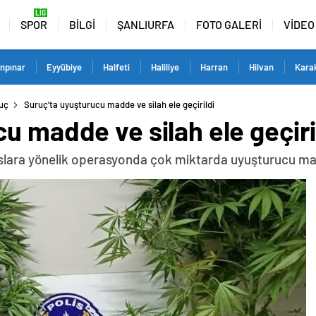
SPOR
BİLGİ
ŞANLIURFA
FOTO GALERİ
VİDEO
npınar
Eyyübiye
Halfeti
Haliliye
Harran
Hilvan
Kara
uç
Suruç’ta uyuşturucu madde ve silah ele geçirildi
u madde ve silah ele geçiri
slara yönelik operasyonda çok miktarda uyuşturucu madd