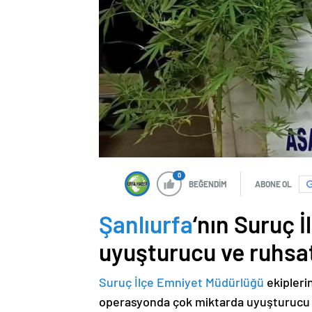
0
BEĞENDİM
ABONE OL
Şanlıurfa
‘nın Suruç 
uyuşturucu ve ruhsats
Suruç İlçe Emniyet Müdürlüğü
ekipleri
operasyonda çok miktarda uyuşturucu ma