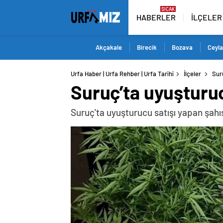
HABERLER
İLÇELER
Akçakale
Birecik
Bozava
Ceyla
Urfa Haber | Urfa Rehber | Urfa Tarihi
İlçeler
Sur
Suruç’ta uyuşturuc
Suruç'ta uyuşturucu satışı yapan şahı