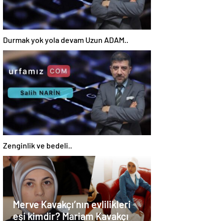
Durmak yok yola devam Uzun ADAM..
Zenginlik ve bedeli..
Merve Kavakçı’nın evlilikleri
eşi kimdir? Mariam Kavakçı