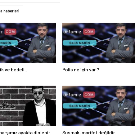
fa haberleri
ik ve bedeli..
Polis ne için var ?
marşımız ayakta dinlenir..
Susmak, marifet değildir…