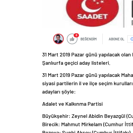
0
BEĞENDİM
ABONE OL
31 Mart 2019 Pazar günü yapılacak olan M
Şanlıurfa geçici aday listeleri.
31 Mart 2019 Pazar günü yapılacak Mahal
siyasi partilerin il ve ilçe seçim kurul
adayları şöyle:
Adalet ve Kalkınma Partisi
Büyükşehir: Zeynel Abidin Beyazgül (Cu
Birecik: Mahmut Mirkelam (Cumhur İttif
Bozova: Suphi Aksoy (Cumhur İttifakı)