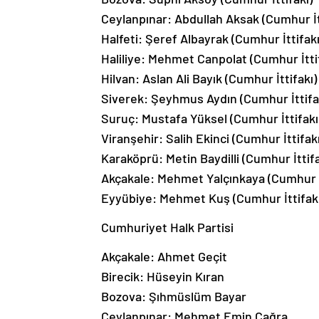
Ceylanpınar: Abdullah Aksak (Cumhur İt
Halfeti: Şeref Albayrak (Cumhur İttifakı
Haliliye: Mehmet Canpolat (Cumhur İtti
Hilvan: Aslan Ali Bayık (Cumhur İttifakı)
Siverek: Şeyhmus Aydın (Cumhur İttifa
Suruç: Mustafa Yüksel (Cumhur İttifakı
Viranşehir: Salih Ekinci (Cumhur İttifakı
Karaköprü: Metin Baydilli (Cumhur İttifa
Akçakale: Mehmet Yalçınkaya (Cumhur İ
Eyyübiye: Mehmet Kuş (Cumhur İttifakı
Cumhuriyet Halk Partisi
Akçakale: Ahmet Geçit
Birecik: Hüseyin Kıran
Bozova: Şıhmüslüm Bayar
Ceylanpınar: Mehmet Emin Çağra