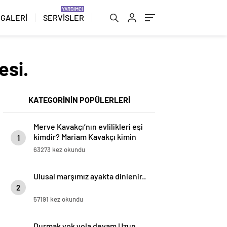
 GALERİ
SERVİSLER
esi.
KATEGORİNİN POPÜLERLERİ
Merve Kavakçı’nın evlilikleri eşi
kimdir? Mariam Kavakçı kimin
1
kızı işte babası
63273 kez okundu
Ulusal marşımız ayakta dinlenir..
2
57191 kez okundu
Durmak yok yola devam Uzun