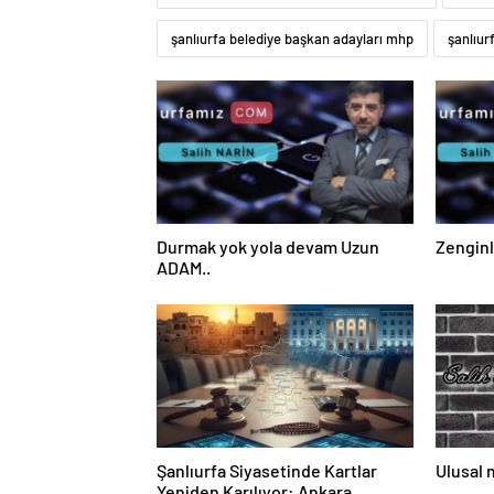
şanlıurfa belediye başkan adayları mhp
şanlıur
Durmak yok yola devam Uzun
Zenginl
ADAM..
Şanlıurfa Siyasetinde Kartlar
Ulusal 
Yeniden Karılıyor: Ankara