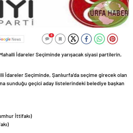
0
News
ahalli İdareler Seçiminde yarışacak siyasi partilerin,
li İdareler Seçiminde, Şanlıurfa’da seçime girecek olan
larına sunduğu geçici aday listelerindeki belediye başkan
mhur İttifakı)
akı)