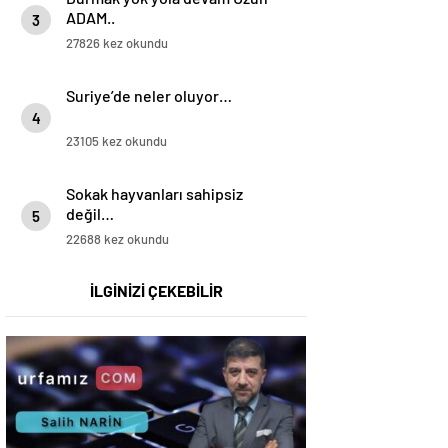
ADAM..
3
27826 kez okundu
Suriye’de neler oluyor…
4
23105 kez okundu
Sokak hayvanları sahipsiz
değil…
5
22688 kez okundu
İLGİNİZİ ÇEKEBİLİR