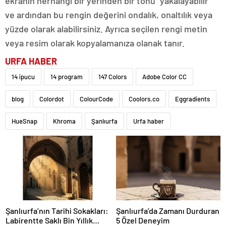
ekranın herhangi bir yerinden bir tonu “yakalayabilir”
ve ardından bu rengin değerini ondalık, onaltılık veya
yüzde olarak alabilirsiniz. Ayrıca seçilen rengi metin
veya resim olarak kopyalamanıza olanak tanır.
URFA HABER
14 ipucu
14 program
147 Colors
Adobe Color CC
blog
Colordot
ColourCode
Coolors.co
Eggradients
HueSnap
Khroma
Şanlıurfa
Urfa haber
Şanlıurfa’nın Tarihi Sokakları:
Şanlıurfa’da Zamanı Durduran
Labirentte Saklı Bin Yıllık
5 Özel Deneyim