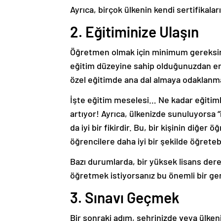
Ayrıca, birçok ülkenin kendi sertifikalar
2. Eğitiminize Ulaşın
Öğretmen olmak için minimum gereksini
eğitim düzeyine sahip olduğunuzdan emin
özel eğitimde ana dal almaya odaklanma
İşte eğitim meselesi… Ne kadar eğitiml
artıyor!
Ayrıca, ülkenizde sunuluyorsa “
da iyi bir fikirdir. Bu, bir kişinin diğe
öğrencilere daha iyi bir şekilde öğreteb
Bazı durumlarda, bir yüksek lisans derec
öğretmek istiyorsanız bu önemli bir gerek
3. Sınavı Geçmek
Bir sonraki adım, şehrinizde veya ülken