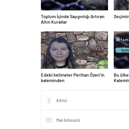
Toplum İçinde Saygınlığı Artıran
Seçimin
Altın Kurallar
Edebi kelimeler Perihan Özen’in
Bu ülke 
kaleminden
Kalemi