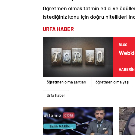
Öğretmen olmak tatmin edici ve ödülle
istediğiniz konu için doğru nitelikleri i
URFA HABER
BLOG
Web’de
HABERİN
öğretmen olma şartları
öğretmen olma yaşı
Urfa haber