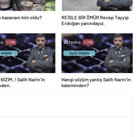
 kazananı kim oldu?
REİSLE BİR ÖMÜR Recep Tayyip
Erdoğan yanındayız.
BİZİM..! Salih Narin’in
Hangi sözüm yanlış Salih Narin’in
nden.
kaleminden?