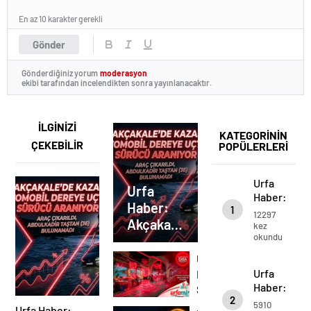
En az 10 karakter gerekli
Gönder
Gönderdiğiniz yorum
moderasyon
ekibi tarafından incelendikten sonra yayınlanacaktır.
İLGİNİZİ
KATEGORİNİN
ÇEKEBİLİR
POPÜLERLERİ
Urfa
Urfa
Haber:
Haber:
1
Akçakale’de
12297
Akçakale’de
Otomobil
kez
okundu
Dereye
Otomobil
Uçtu!
Dereye
Urfa
Sürücü
Uçtu!
Urfa
Haber:
Abdulkadir
Haber:
Sürücü
Şanlıurfa’da
Taştan
2
Şanlıurfa’da
Dev
Abdulkadir
5910
Aranıyor
Urfa Haber: