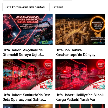
urfa koronavirüs risk haritası
urfamız
Urfa Haber: Akçakale’de
Urfa Son Dakika:
Otomobil Dereye Uçtu!
Karahantepe’de Dünyayı
Sürücü Abdulkadir Taştan
Sarsan Keşif! Tarih Değişiyor
Aranıyor
Urfa Haber: Şanlıurfa’da Dev
Urfa Haber: Haliliye’de Silahlı
Gıda Operasyonu! Sahte
Kavga Patladı! Yaralı Var
Ürünler Ele Geçirildi