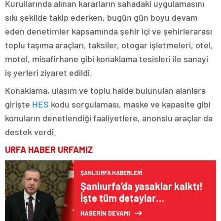
Kurullarında alınan kararların sahadaki uygulamasını
sıkı şekilde takip ederken, bugün gün boyu devam
eden denetimler kapsamında şehir içi ve şehirlerarası
toplu taşıma araçları, taksiler, otogar işletmeleri, otel,
motel, misafirhane gibi konaklama tesisleri ile sanayi
iş yerleri ziyaret edildi.
Konaklama, ulaşım ve toplu halde bulunulan alanlara
girişte
HES
kodu sorgulaması, maske ve kapasite gibi
konuların denetlendiği faaliyetlere, anonslu araçlar da
destek verdi.
URFA HABER
URFAMIZ
ŞANLIURFA HABERLERI
Şanlıurfa’da yasaklar kalktı!
İşte tüm detaylar…
HABERİN DEVAMI