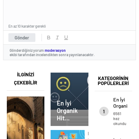
En az 10 karakter gerekli
Gönder
Gönderdiğiniz yorum
moderasyon
ekibi tarafından incelendikten sonra yayınlanacaktır.
İLGİNİZİ
KATEGORİNİN
ÇEKEBİLİR
POPÜLERLERİ
En İyi
En İyi
Organik
Organik
1
Hit
6561
Hit
Arttırma
kez
okundu
Yöntemleri
Arttırma
(2022)
Yöntemleri
Instagram