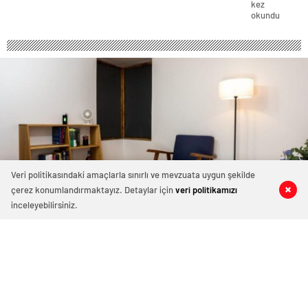
Dropbox
kez
okundu
özelliği
Veri politikasındaki amaçlarla sınırlı ve mevzuata uygun şekilde
çerez konumlandırmaktayız. Detaylar için
veri politikamızı
0
0
0
0
inceleyebilirsiniz.
Akıllı telefonları havadan şarj etme
hazırmıyız
Odada priz yok, çünkü elektronikler özel güç