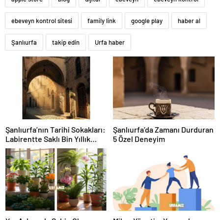
ebeveyn kontrol sitesi
family link
google play
haber al
Şanlıurfa
takip edin
Urfa haber
Şanlıurfa’nın Tarihi Sokakları:
Şanlıurfa’da Zamanı Durduran
Labirentte Saklı Bin Yıllık
5 Özel Deneyim
Hikayeler