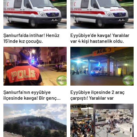
Şanlıurfa’da intihar! Henüz
Eyyübiye’de kavga! Yaralılar
15’inde kız çocuğu.
var 4 kişi hastanelik oldu.
Şanlıurfa’nın eyyübiye
Eyyübiye ilçesinde 2 araç
ilçesinde kavga! Bir genç
çarpıştı! Yaralılar var
bıçaklandı