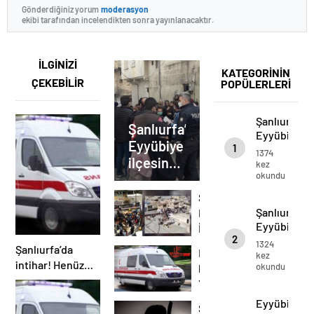
Gönderdiğiniz yorum
moderasyon
ekibi tarafından incelendikten sonra yayınlanacaktır.
İLGİNİZİ
KATEGORİNİN
ÇEKEBİLİR
POPÜLERLERİ
Şanlıurfa’nı
Şanlıurfa’nın
Eyyübiye
Eyyübiye
1
ilçesinde
1374
ilçesinde
yardım
kez
okundu
kolisi
yardım
izdihamı
kolisi
Şanlıurfa
izdihamı
Şanlıurfa
Eyyübiye
Eyyübiye
İlçesi’nde
2
İlçesi’nde
ücretsiz
1324
Şanlıurfa’da
Eyyübiye’de
ücretsiz
kez
patates
intihar! Henüz
okundu
kavga!
patates
izdihamı
15’inde kız
izdihamı
Yaralılar
çocuğu.
var
Eyyübiye’d
Şanlıurfa’da