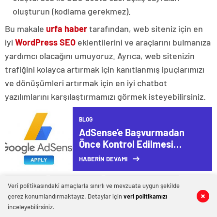
oluşturun (kodlama gerekmez).
Bu makale
urfa haber
tarafından, web siteniz için en
iyi
WordPress SEO
eklentilerini ve araçlarını bulmanıza
yardımcı olacağını umuyoruz. Ayrıca, web sitenizin
trafiğini kolayca artırmak için kanıtlanmış ipuçlarımızı
ve dönüşümleri artırmak için en iyi chatbot
yazılımlarını karşılaştırmamızı görmek isteyebilirsiniz.
BLOG
AdSense’e Başvurmadan
Önce Kontrol Edilmesi
Gereken 12 Kural
HABERİN DEVAMI
Urfa haber
wordpress seo
wordpress seo ayarları
Veri politikasındaki amaçlarla sınırlı ve mevzuata uygun şekilde
çerez konumlandırmaktayız. Detaylar için
veri politikamızı
0
0
0
0
wordpress seo eğitimi
wordpress seo eklentisi
inceleyebilirsiniz.