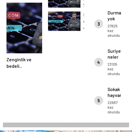
babası
ADAM..
yola
devam
Durmak
Suriye’de
Uzun
yok
neler
ADAM..
3
yola
27825
oluyor…
devam
kez
okundu
Uzun
ADAM..
Suriye’de
neler
Zenginlik ve
4
oluyor…
23105
bedeli..
kez
okundu
Sokak
hayvanları
5
sahipsiz
22687
değil…
kez
okundu