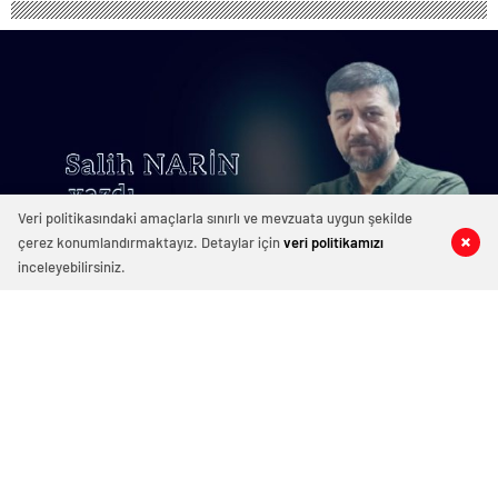
Veri politikasındaki amaçlarla sınırlı ve mevzuata uygun şekilde
çerez konumlandırmaktayız. Detaylar için
veri politikamızı
1
1
0
0
inceleyebilirsiniz.
Tarih Erdoğan’ı yazıyor…
14 Mart 2023 01:54
ABONE OL
News
Yüzyılda bir gelen liderlerin biz Türkler’e gelmesi adeta
bir mucize, aslında ne kadar şanslı olduğumuzun da bir