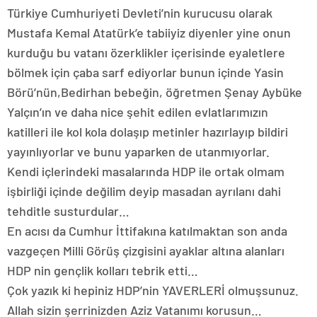
Türkiye Cumhuriyeti Devleti’nin kurucusu olarak
Mustafa Kemal Atatürk’e tabiiyiz diyenler yine onun
kurduğu bu vatanı özerklikler içerisinde eyaletlere
bölmek için çaba sarf ediyorlar bunun içinde Yasin
Börü’nün,Bedirhan bebeğin, öğretmen Şenay Aybüke
Yalçın’ın ve daha nice şehit edilen evlatlarımızın
katilleri ile kol kola dolaşıp metinler hazırlayıp bildiri
yayınlıyorlar ve bunu yaparken de utanmıyorlar.
Kendi içlerindeki masalarında HDP ile ortak olmam
işbirliği içinde değilim deyip masadan ayrılanı dahi
tehditle susturdular…
En acısı da Cumhur İttifakına katılmaktan son anda
vazgeçen Milli Görüş çizgisini ayaklar altına alanları
HDP nin gençlik kolları tebrik etti…
Çok yazık ki hepiniz HDP’nin YAVERLERİ olmuşsunuz.
Allah sizin şerrinizden Aziz Vatanımı korusun…