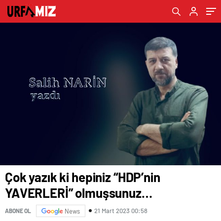
Çok yazık ki hepiniz “HDP’nin
YAVERLERİ” olmuşsunuz…
21 Mart 2023 00:58
ABONE OL
News