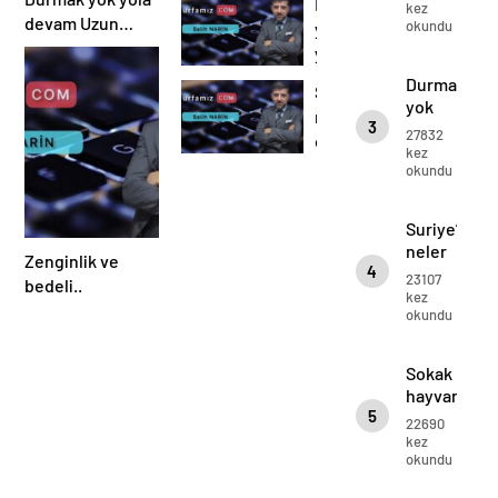
Durmak
dinlenir..
kez
babası
işte
devam Uzun
okundu
yok
babası
ADAM..
yola
devam
Durmak
Suriye’de
Uzun
yok
neler
ADAM..
3
yola
27832
oluyor…
devam
kez
okundu
Uzun
ADAM..
Suriye’de
neler
Zenginlik ve
4
oluyor…
23107
bedeli..
kez
okundu
Sokak
hayvanları
5
sahipsiz
22690
değil…
kez
okundu