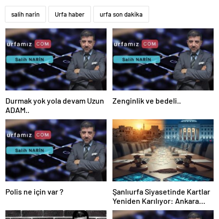
salih narin
Urfa haber
urfa son dakika
Durmak yok yola devam Uzun
Zenginlik ve bedeli..
ADAM..
Polis ne için var ?
Şanlıurfa Siyasetinde Kartlar
Yeniden Karılıyor: Ankara
Kulislere Ne Mesaj Gönderdi?