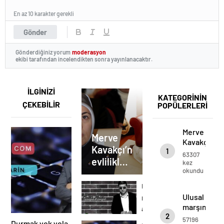
En az 10 karakter gerekli
Gönder
Gönderdiğiniz yorum
moderasyon
ekibi tarafından incelendikten sonra yayınlanacaktır.
İLGİNİZİ
KATEGORİNİN
ÇEKEBİLİR
POPÜLERLERİ
Merve
Merve
Kavakçı’nın
Kavakçı’nın
1
evlilikleri
63307
evlilikleri
eşi
kez
okundu
kimdir?
eşi
Mariam
kimdir?
Ulusal
Kavakçı
Mariam
Ulusal
marşımız
kimin
marşımız
Kavakçı
ayakta
kızı
2
ayakta
dinlenir..
kimin kızı
57196
işte
Durmak yok yola