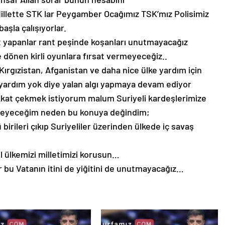
Millette STK lar Peygamber Ocağımız TSK’mız Polisimiz
aşla çalışıyorlar.
 yapanlar rant peşinde koşanları unutmayacağız
dönen kirli oyunlara fırsat vermeyeceğiz..
ırgızistan, Afganistan ve daha nice ülke yardım için
ha yardım yok diye yalan algı yapmaya devam ediyor
ikkat çekmek istiyorum malum Suriyeli kardeşlerimize
eyeceğim neden bu konuya değindim;
rileri çıkıp Suriyeliler üzerinden ülkede iç savaş
l ülkemizi milletimizi korusun…
r bu Vatanın itini de yiğitini de unutmayacağız…