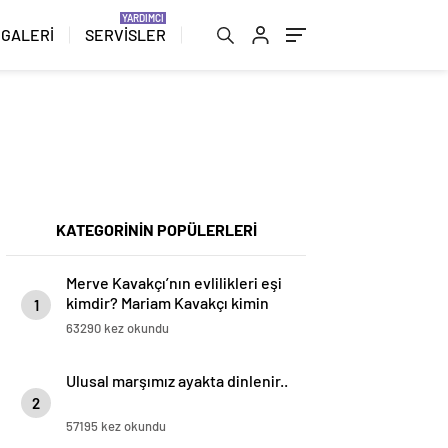
 GALERİ
SERVİSLER
KATEGORİNİN POPÜLERLERİ
Merve Kavakçı’nın evlilikleri eşi
kimdir? Mariam Kavakçı kimin
1
kızı işte babası
63290 kez okundu
Ulusal marşımız ayakta dinlenir..
2
57195 kez okundu