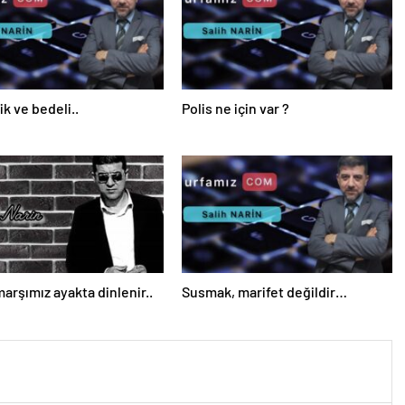
ik ve bedeli..
Polis ne için var ?
marşımız ayakta dinlenir..
Susmak, marifet değildir…