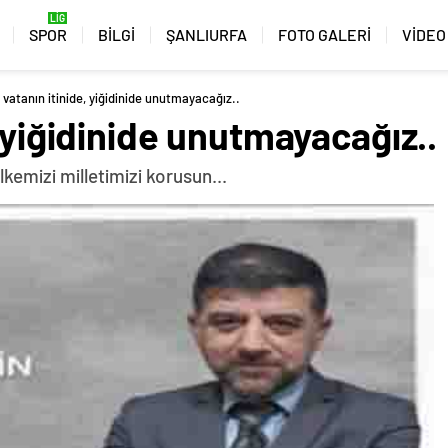
SPOR
BİLGİ
ŞANLIURFA
FOTO GALERİ
VİDEO
 vatanın itinide, yiğidinide unutmayacağız..
, yiğidinide unutmayacağız..
kemizi milletimizi korusun...