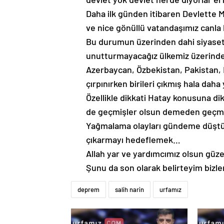
Daha ilk günden itibaren Devlette 
ve nice gönüllü vatandaşımız canla b
Bu durumun üzerinden dahi siyaset
unutturmayacağız ülkemiz üzerinde 
Azerbaycan, Özbekistan, Pakistan, K
çırpınırken birileri çıkmış hala da
Özellikle dikkati Hatay konusuna d
de geçmişler olsun demeden geçm
Yağmalama olayları gündeme düştü bi
çıkarmayı hedeflemek…
Allah yar ve yardımcımız olsun güze
Şunu da son olarak belirteyim bizle
deprem
salih narin
urfamız