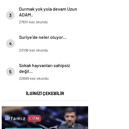
Durmak yok yola devam Uzun
ADAM..
3
27831 kez okundu
Suriye’de neler oluyor…
4
23106 kez okundu
Sokak hayvanları sahipsiz
değil…
5
22689 kez okundu
İLGİNİZİ ÇEKEBİLİR