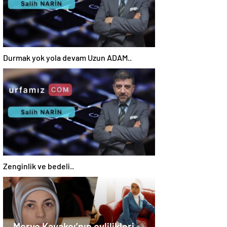
Durmak yok yola devam Uzun ADAM..
Zenginlik ve bedeli..
Merve Kavakçı’nın evlilikleri