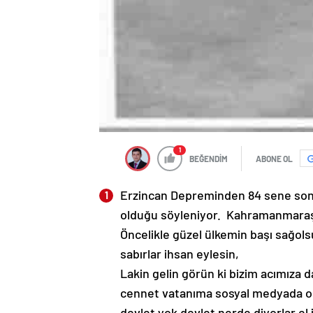
1
BEĞENDİM
ABONE OL
Erzincan Depreminden 84 sene sonr
olduğu söyleniyor. Kahramanmaraş 
Öncelikle güzel ülkemin başı sağols
sabırlar ihsan eylesin,
Lakin gelin görün ki bizim acımıza 
cennet vatanıma sosyal medyada ol
devlet yok devlet nerde diyorlar el