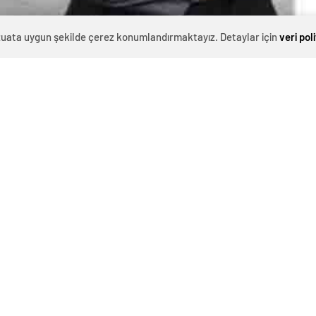
evzuata uygun şekilde çerez konumlandırmaktayız. Detaylar için
veri pol
0
News
eriye götürüyoruz…
ya da bu metne onay verip imza atanlar kime hizmet
girişimi hatta işgal olarak nitelendirilen o kara gece
 silahsız halka ateş saçan kişiler nasıl mağdur
et ayrımı nasıl gözetilmeyecek oldu olacak Ayasofya