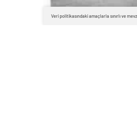
Veri politikasındaki amaçlarla sınırlı ve m
1
BEĞENDİM
ABONE OL
Türkiye’yi Cumhuriyet’in 100.yılında g
Kanal İstanbul projesi iptal edilecek
Varlık fonu tarihe karışacak
İstanbul sözleşmesi geri gelecek
Çoklu baro sistemi kaldırılacak
KHK mağduriyetleri çözülecek
Bu ortak bildiri metnini kim hazırladı 
ediyor..?
15 Temmuz 2016 senesinde yapılan darbe 
benim ülkeme düşman olup hainlik yapan
olabiliyor ya da iş görüşmesinde cinsiy