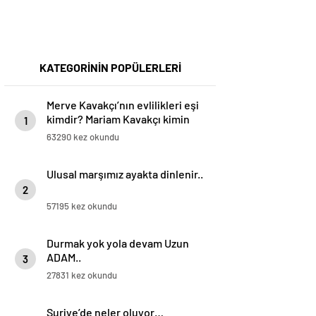
KATEGORİNİN POPÜLERLERİ
Merve Kavakçı’nın evlilikleri eşi
kimdir? Mariam Kavakçı kimin
1
kızı işte babası
63290 kez okundu
Ulusal marşımız ayakta dinlenir..
2
57195 kez okundu
Durmak yok yola devam Uzun
ADAM..
3
27831 kez okundu
Suriye’de neler oluyor…