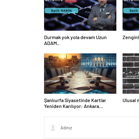
Durmak yok yola devam Uzun
Zenginl
ADAM..
Şanlıurfa Siyasetinde Kartlar
Ulusal 
Yeniden Karılıyor: Ankara
Kulislere Ne Mesaj Gönderdi?