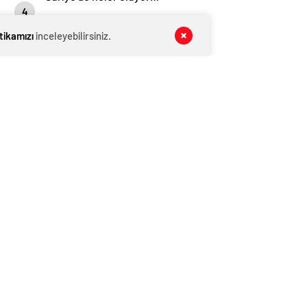
4
23106 kez okundu
itikamızı
inceleyebilirsiniz.
Sokak hayvanları sahipsiz
değil…
5
22689 kez okundu
İLGİNİZİ ÇEKEBİLİR
Durmak yok yola devam Uzun ADAM..