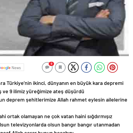
0
News
a Türkiye’nin ikinci, dünyanın en büyük kara depremi
ve 9 ilimiz yüreğimize ateş düşürdü
un deprem şehitlerimize Allah rahmet eylesin ailelerine
dahi ortak olamayan ne çok vatan haini sığdırmışız
sun televizyonlarda olsun bangır bangır utanmadan
 insaf Allah sorar bunun hesabını