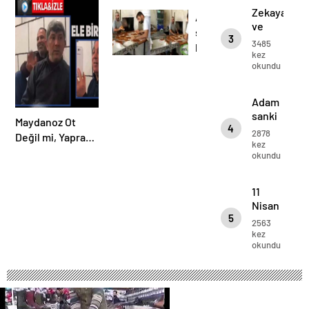
video
Değil
Bak
Zekaya
mi
Adam
mi
ve
sanki
3
Azime
3485
lahmacun
Bak
kez
makinası
okundu
Adam
sanki
Maydanoz Ot
4
lahmacun
2878
Değil mi, Yaprağı
makinası
kez
Dört Değil mi
okundu
11
Nisan
5
ŞANLIURFA’
2563
Kurtuluşu
kez
okundu
Özel
video