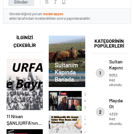
Gönder
Gönderdiğiniz yorum
moderasyon
ekibi tarafından incelendikten sonra yayınlanacaktır.
İLGİNİZİ
KATEGORİNİN
ÇEKEBİLİR
POPÜLERLERİ
Sultanım
Sultanım
Kapında
Kapında
1
Banada
8052
Banada
Yer
kez
okundu
Ver
Yer Ver
Maydanoz
Maydanoz
Ot
Ot
Değil
2
Değil
mi,
4329
11 Nisan
Zekaya
mi,
kez
Yaprağı
ŞANLIURFA’nın
okundu
ve
Yaprağı
Dört
Kurtuluşu Özel
Dört
Azime
Değil