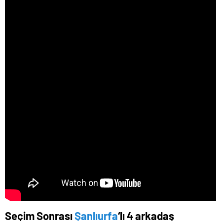
Seçim Sonrası
Şanlıurfa
‘lı 4 arkadaş