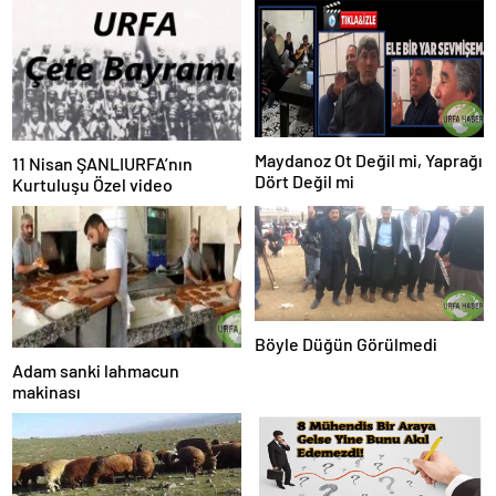
Maydanoz Ot Değil mi, Yaprağı
11 Nisan ŞANLIURFA’nın
Dört Değil mi
Kurtuluşu Özel video
Böyle Düğün Görülmedi
Adam sanki lahmacun
makinası