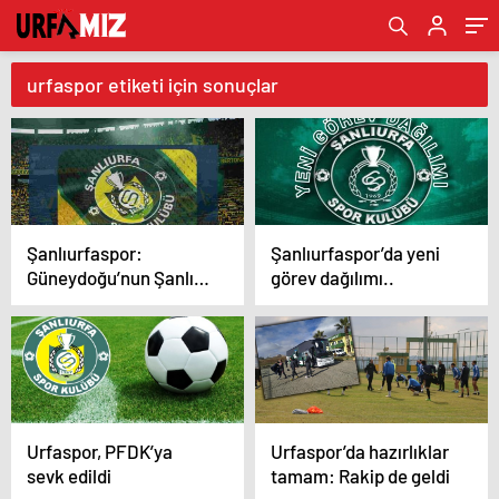
urfaspor etiketi için sonuçlar
Şanlıurfaspor:
Şanlıurfaspor’da yeni
Güneydoğu’nun Şanlı
görev dağılımı..
Çınarı ve Dinmeyen
Tribün Tutkusu
Urfaspor, PFDK’ya
Urfaspor’da hazırlıklar
sevk edildi
tamam: Rakip de geldi