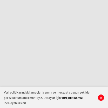
Veri politikasındaki amaçlarla sınırlı ve mevzuata uygun şekilde
çerez konumlandırmaktayız. Detaylar için
veri politikamızı
inceleyebilirsiniz.