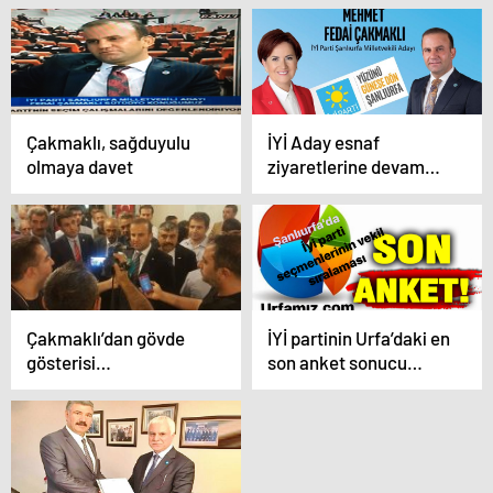
Çakmaklı, sağduyulu
İYİ Aday esnaf
olmaya davet
ziyaretlerine devam
ediyor…
Çakmaklı’dan gövde
İYİ partinin Urfa’daki en
gösterisi…
son anket sonucu…