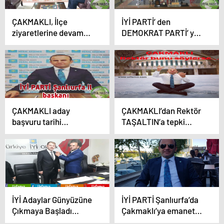
ÇAKMAKLI, İlçe
İYİ PARTİ’ den
ziyaretlerine devam
DEMOKRAT PARTİ’ ye
ediyor
ziyaret
ÇAKMAKLI aday
ÇAKMAKLI’dan Rektör
başvuru tarihi
TAŞALTIN’a tepki…
hakkında açıklama
yaptı
İYİ Adaylar Günyüzüne
İYİ PARTİ Şanlıurfa’da
Çıkmaya Başladı…
Çakmaklı’ya emanet…