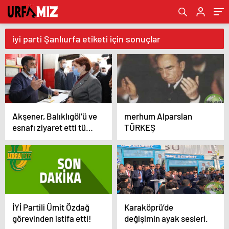
iyi parti Şanlıurfa etiketi için sonuçlar
Akşener, Balıklıgöl’ü ve
merhum Alparslan
esnafı ziyaret etti tüm
TÜRKEŞ
detaylar
İYİ Partili Ümit Özdağ
Karaköprü’de
görevinden istifa etti!
değişimin ayak sesleri.