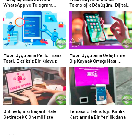
WhatsApp ve Telegram
Teknolojik Dönüşüm: Dijital
İpuçları!
Araçlar ve Veri Analitiği
Mobil Uygulama Performans
Mobil Uygulama Geliştirme
Testi: Eksiksiz Bir Kılavuz
Dış Kaynak Ortağı Nasıl
Seçilir?
Online İşinizi Başarılı Hale
Temassız Teknoloji: Kimlik
Getirecek 6 Önemli liste
Kartlarında Bir Yenilik daha