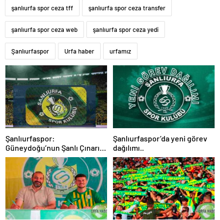
şanlıurfa spor ceza tff
şanlıurfa spor ceza transfer
şanlıurfa spor ceza web
şanlıurfa spor ceza yedi
Şanlıurfaspor
Urfa haber
urfamız
Şanlıurfaspor:
Şanlıurfaspor’da yeni görev
Güneydoğu’nun Şanlı Çınarı
dağılımı..
ve Dinmeyen Tribün Tutkusu