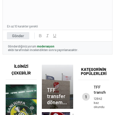
En az 10 karakter gerekli
Gönder
Gönderdiğiniz yorum
moderasyon
ekibi tarafından incelendikten sonra yayınlanacaktır.
İLGİNİZİ
KATEGORİNİN
ÇEKEBİLİR
POPÜLERLERİ
TFF
TFF
transfer
transfer
1
dönemlerin
12642
dönemlerinin
bitiş
kez
okundu
tarihini
bitiş
uzattı
tarihini
Milli