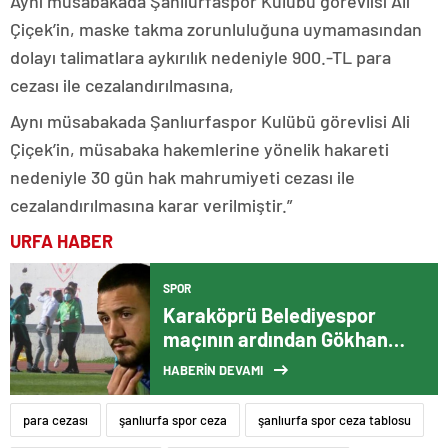
Aynı müsabakada Şanlıurfaspor Kulübü görevlisi Ali
Çiçek’in, maske takma zorunluluğuna uymamasından
dolayı talimatlara aykırılık nedeniyle 900.-TL para
cezası ile cezalandırılmasına,
Aynı müsabakada Şanlıurfaspor Kulübü görevlisi Ali
Çiçek’in, müsabaka hakemlerine yönelik hakareti
nedeniyle 30 gün hak mahrumiyeti cezası ile
cezalandırılmasına karar verilmiştir.”
URFA HABER
SPOR
Karaköprü Belediyespor
maçının ardından Gökhan
Çıra’ya tarihi ceza!
HABERİN DEVAMI
para cezası
şanlıurfa spor ceza
şanlıurfa spor ceza tablosu