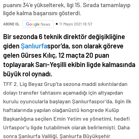
puanını 34’e yükselterek, ligi 15. Sırada tamamlayıp
ligde kalma başarısını gösterdi.
11 Mayıs 2021 16:57
ABONE OL
News
Bir sezonda 6 teknik direktör değişikliğine
giden
Şanlıurfa
spor’da, son olarak göreve
gelen Gürses Kılıç, 12 maçta 20 puan
toplayarak Sarı-Yeşilli ekibin ligde kalmasında
büyük rol oynadı.
TFF 2. Lig Beyaz Grup’ta sezona maddi sıkıntılardan
dolayı transfer tahtasını açamadığı için altyapıdan
kurulu oyuncularla başlayan Şanlıurfaspor’da, ligin ilk
haftalarında yapılan olağanüstü kongrede Kulüp
Başkanlığına seçilen Emin Yetim ve yönetimi, hedefi
Urfaspor’u ligde tutabilmek olarak belirlemişti. Daha
sonra Şanlıurfa Valiliği, Şanlıurfa Büyükşehir