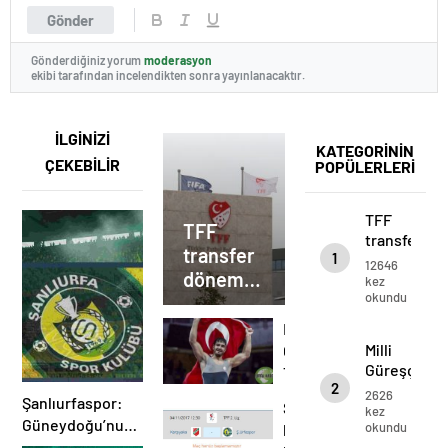
Gönder
Gönderdiğiniz yorum
moderasyon
ekibi tarafından incelendikten sonra yayınlanacaktır.
İLGİNİZİ
KATEGORİNİN
ÇEKEBİLİR
POPÜLERLERİ
TFF
TFF
transfer
transfer
1
dönemlerin
12646
dönemlerinin
bitiş
kez
okundu
tarihini
bitiş
uzattı
tarihini
Milli
uzattı
Milli
Güreşçi
Güreşçi
Taha
2
Taha
Akgül
2626
Şanlıurfaspor:
Şanlıurfaspor
Akgül
kez
9.
Güneydoğu’nun
okundu
bu
9. kez
kez
Şanlı Çınarı ve