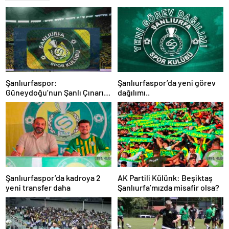
Şanlıurfaspor:
Şanlıurfaspor’da yeni görev
Güneydoğu’nun Şanlı Çınarı
dağılımı..
ve Dinmeyen Tribün Tutkusu
Şanlıurfaspor’da kadroya 2
AK Partili Külünk: Beşiktaş
yeni transfer daha
Şanlıurfa’mızda misafir olsa?