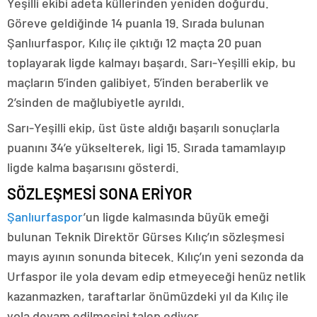
Yeşilli ekibi adeta küllerinden yeniden doğurdu.
Göreve geldiğinde 14 puanla 19. Sırada bulunan
Şanlıurfaspor, Kılıç ile çıktığı 12 maçta 20 puan
toplayarak ligde kalmayı başardı. Sarı-Yeşilli ekip, bu
maçların 5’inden galibiyet, 5’inden beraberlik ve
2’sinden de mağlubiyetle ayrıldı.
Sarı-Yeşilli ekip, üst üste aldığı başarılı sonuçlarla
puanını 34’e yükselterek, ligi 15. Sırada tamamlayıp
ligde kalma başarısını gösterdi.
SÖZLEŞMESİ SONA ERİYOR
Şanlıurfaspor
’un ligde kalmasında büyük emeği
bulunan Teknik Direktör Gürses Kılıç’ın sözleşmesi
mayıs ayının sonunda bitecek. Kılıç’ın yeni sezonda da
Urfaspor ile yola devam edip etmeyeceği henüz netlik
kazanmazken, taraftarlar önümüzdeki yıl da Kılıç ile
yola devam edilmesini talep ediyor.