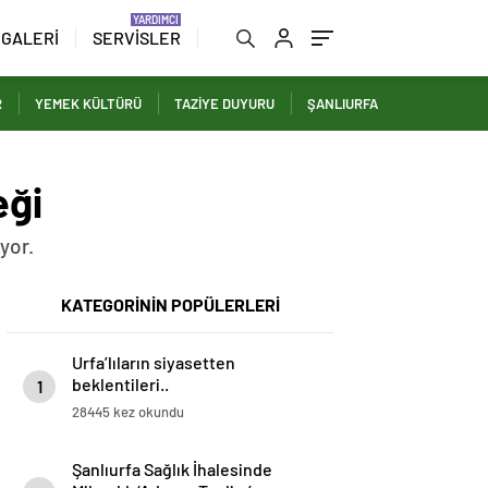
 GALERİ
SERVİSLER
R
YEMEK KÜLTÜRÜ
TAZİYE DUYURU
ŞANLIURFA
eği
ıyor.
KATEGORİNİN POPÜLERLERİ
Urfa’lıların siyasetten
beklentileri..
1
28445 kez okundu
Şanlıurfa Sağlık İhalesinde