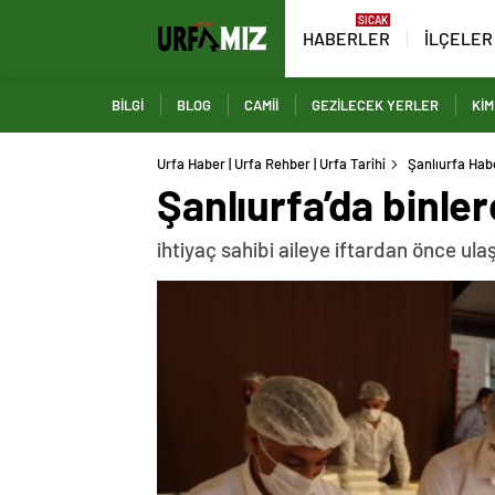
HABERLER
İLÇELER
BİLGİ
BLOG
CAMİİ
GEZİLECEK YERLER
KİM
Urfa Haber | Urfa Rehber | Urfa Tarihi
Şanlıurfa Habe
Şanlıurfa’da binle
ihtiyaç sahibi aileye iftardan önce ula