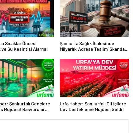
u Sıcaklar Öncesi
Şanlıurfa Sağlık İhalesinde
k ve Su Kesintisi Alarmı!
Milyarlık ‘Adrese Teslim’ Skandalı
İddiası!
ber: Şanlıurfalı Gençlere
Urfa Haber: Şanlıurfalı Çiftçilere
s Müjdesi! Başvurular
Dev Destekleme Müjdesi Geldi!