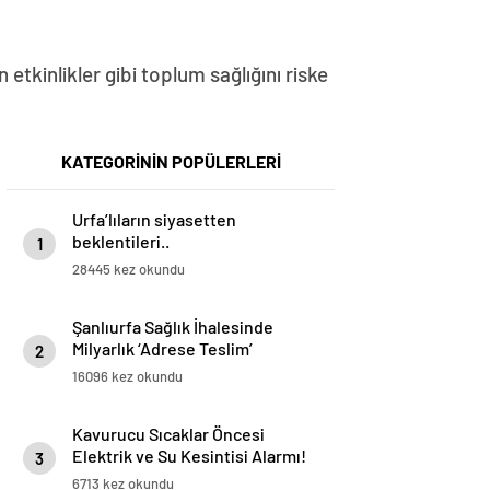
etkinlikler gibi toplum sağlığını riske
KATEGORİNİN POPÜLERLERİ
Urfa’lıların siyasetten
beklentileri..
1
28445 kez okundu
Şanlıurfa Sağlık İhalesinde
Milyarlık ‘Adrese Teslim’
2
Skandalı İddiası!
16096 kez okundu
Kavurucu Sıcaklar Öncesi
Elektrik ve Su Kesintisi Alarmı!
3
6713 kez okundu