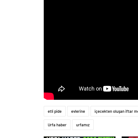
etli pide
evlerine
içecekten oluşan iftar 
Urfa haber
urfamız