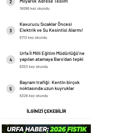
Milyarlık ‘Adrese Teslim’
2
Skandalı İddiası!
16096 kez okundu
Kavurucu Sıcaklar Öncesi
Elektrik ve Su Kesintisi Alarmı!
3
6713 kez okundu
Urfa İl Milli Eğitim Müdürlüğü’ne
yapılan atamaya Baro’dan tepki
4
6353 kez okundu
Bayram trafiği: Kentin birçok
noktasında uzun kuyruklar
5
oluştu
6326 kez okundu
İLGİNİZİ ÇEKEBİLİR