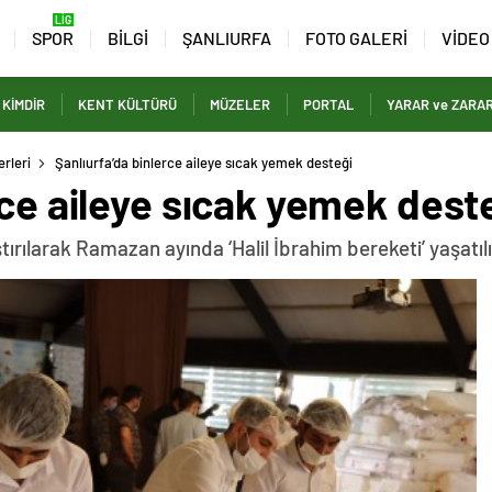
SPOR
BİLGİ
ŞANLIURFA
FOTO GALERİ
VİDEO
 KİMDİR
KENT KÜLTÜRÜ
MÜZELER
PORTAL
YARAR ve ZARA
rleri
Şanlıurfa’da binlerce aileye sıcak yemek desteği
rce aileye sıcak yemek dest
ştırılarak Ramazan ayında ‘Halil İbrahim bereketi’ yaşatıl