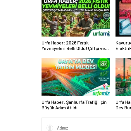
Urfa Haber: 2026 Fıstık
Kavuruc
Yevmiyeleri Belli Oldu! Çiftçi ve
Elektri
İşçi Tarlada Buluştu
Urfa Haber: Şanlıurfa Trafiği İçin
Urfa Ha
Büyük Adım Atıldı
Dev Bur
Başladı