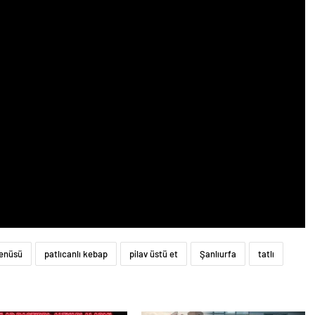
menüsü
patlıcanlı kebap
pilav üstü et
Şanlıurfa
tatlı