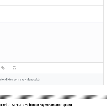
celendikten sonra yayınlanacaktır.
rleri
Şanlıurfa Vali’sinden kaymakamlarla toplantı