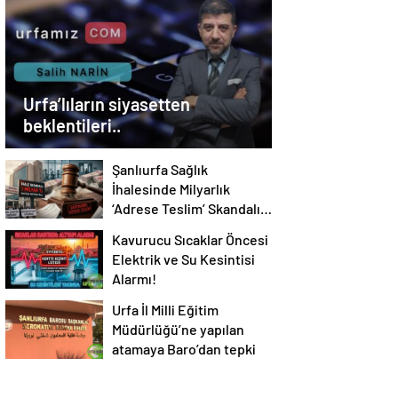
Urfa’lıların siyasetten
beklentileri..
Şanlıurfa Sağlık
İhalesinde Milyarlık
‘Adrese Teslim’ Skandalı
İddiası!
Kavurucu Sıcaklar Öncesi
Elektrik ve Su Kesintisi
Alarmı!
Urfa İl Milli Eğitim
Müdürlüğü’ne yapılan
atamaya Baro’dan tepki