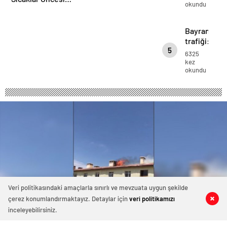
okundu
yapılan
Elektrik ve Su
atamaya
Kesintisi Alarmı!
Baro’dan
Bayram
tepki
trafiği:
5
Kentin
6325
birçok
kez
okundu
noktasında
uzun
kuyruklar
oluştu
Veri politikasındaki amaçlarla sınırlı ve mevzuata uygun şekilde
çerez konumlandırmaktayız. Detaylar için
veri politikamızı
0
0
0
0
inceleyebilirsiniz.