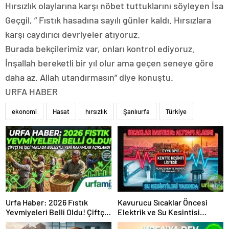
Hırsızlık olaylarına karşı nöbet tuttuklarını söyleyen İsa
Geçgil, ” Fıstık hasadına sayılı günler kaldı. Hırsızlara
karşı caydırıcı devriyeler atıyoruz.
Burada bekçilerimiz var, onları kontrol ediyoruz.
İnşallah bereketli bir yıl olur ama geçen seneye göre
daha az. Allah utandırmasın” diye konuştu.
URFA HABER
ekonomi
Hasat
hırsızlık
Şanlıurfa
Türkiye
Urfa Haber: 2026 Fıstık
Kavurucu Sıcaklar Öncesi
Yevmiyeleri Belli Oldu! Çiftçi
Elektrik ve Su Kesintisi
ve İşçi Tarlada Buluştu
Alarmı!