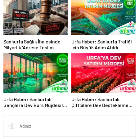
Şanlıurfa Sağlık İhalesinde
Urfa Haber: Şanlıurfa Trafiği
Milyarlık ‘Adrese Teslim’
İçin Büyük Adım Atıldı
Skandalı İddiası!
Urfa Haber: Şanlıurfalı
Urfa Haber: Şanlıurfalı
Gençlere Dev Burs Müjdesi!
Çiftçilere Dev Destekleme
Başvurular Başladı
Müjdesi Geldi!