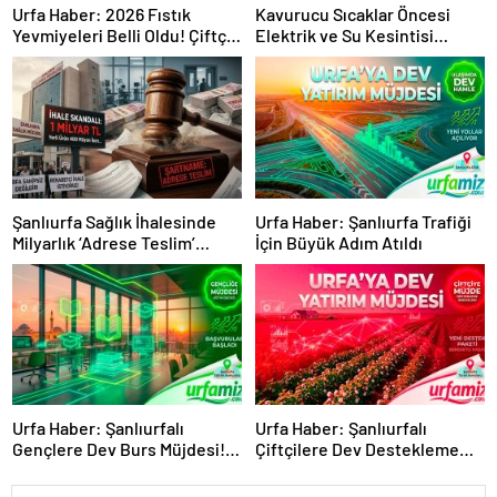
Urfa Haber: 2026 Fıstık
Kavurucu Sıcaklar Öncesi
Yevmiyeleri Belli Oldu! Çiftçi
Elektrik ve Su Kesintisi
ve İşçi Tarlada Buluştu
Alarmı!
Şanlıurfa Sağlık İhalesinde
Urfa Haber: Şanlıurfa Trafiği
Milyarlık ‘Adrese Teslim’
İçin Büyük Adım Atıldı
Skandalı İddiası!
Urfa Haber: Şanlıurfalı
Urfa Haber: Şanlıurfalı
Gençlere Dev Burs Müjdesi!
Çiftçilere Dev Destekleme
Başvurular Başladı
Müjdesi Geldi!