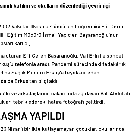
ınırlı katılım ve okulların düzenlediği çevrimiçi
002 Vakıflar İlkokulu 4’üncü sınıf öğrencisi Elif Ceren
Milli Eğitim Müdürü İsmail Yapıcıer, Başaranoğlu’nun
şları katıldı.
na oturan Elif Ceren Başaranoğlu, Vali Erin ile sohbet
rkuş’u telefonla aradı. Pandemi sürecindeki fedakârlık
rı adına Sağlık Müdürü Erkuş’a teşekkür eden
a da Erkuş’tan bilgi aldı.
oğlu ve arkadaşlarını makamında ağırlayan Vali Abdullah
ukları tebrik ederek, hatıra fotoğrafı çektirdi.
AŞMA YAPILDI
23 Nisan’ı birlikte kutlayamayan çocuklar, okullarında