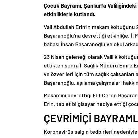
Çocuk Bayramı, Şanlıurfa Valiliğindeki s
etkinliklerle kutlandı.
Vali Abdullah Erin’in makam koltuğunu 2
Başaranoğlu’na devrettiği etkinliğe, İl 
babası İhsan Başaranoğlu ve okul arkada
23 Nisan geleneği olarak Valilik koltuğu
ettikten sonra İl Sağlık Müdürü Emre E
ve özverileri için tüm sağlık çalışanla
Başaranoğlu, aşılama çalışmaları hakkınd
Makamını devrettiği Elif Ceren Başaran
Erin, tablet bilgisayar hediye ettiği çoc
ÇEVRİMİÇİ BAYRAML
Koronavirüs salgın tedbirleri nedeniyle 