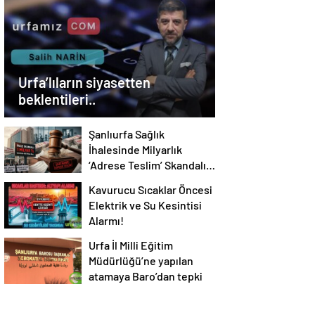
Urfa’lıların siyasetten
beklentileri..
Şanlıurfa Sağlık
İhalesinde Milyarlık
‘Adrese Teslim’ Skandalı
İddiası!
Kavurucu Sıcaklar Öncesi
Elektrik ve Su Kesintisi
Alarmı!
Urfa İl Milli Eğitim
Müdürlüğü’ne yapılan
atamaya Baro’dan tepki