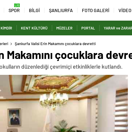
SPOR
BİLGİ
ŞANLIURFA
FOTO GALERİ
VİDEO
 KİMDİR
KENT KÜLTÜRÜ
MÜZELER
PORTAL
YARAR ve ZARA
rleri
Şanlıurfa Valisi Erin Makamını çocuklara devretti
rin Makamını çocuklara devre
e okulların düzenlediği çevrimiçi etkinliklerle kutlandı.