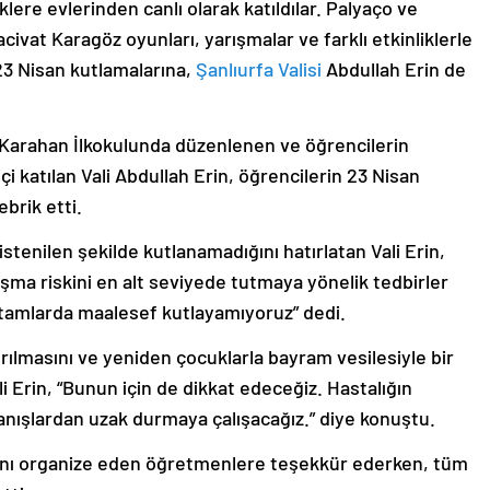
ere evlerinden canlı olarak katıldılar. Palyaço ve
Hacivat Karagöz oyunları, yarışmalar ve farklı etkinliklerle
 23 Nisan kutlamalarına,
Şanlıurfa Valisi
Abdullah Erin de
ir Karahan İlkokulunda düzenlenen ve öğrencilerin
çi katılan Vali Abdullah Erin, öğrencilerin 23 Nisan
brik etti.
istenilen şekilde kutlanamadığını hatırlatan Vali Erin,
aşma riskini en alt seviyede tutmaya yönelik tedbirler
ortamlarda maalesef kutlayamıyoruz” dedi.
kırılmasını ve yeniden çocuklarla bayram vesilesiyle bir
i Erin, “Bunun için de dikkat edeceğiz. Hastalığın
anışlardan uzak durmaya çalışacağız.” diye konuştu.
arını organize eden öğretmenlere teşekkür ederken, tüm