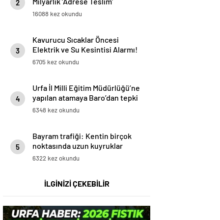
Milyarlık ‘Adrese Teslim’
2
Skandalı İddiası!
16088 kez okundu
Kavurucu Sıcaklar Öncesi
Elektrik ve Su Kesintisi Alarmı!
3
6705 kez okundu
Urfa İl Milli Eğitim Müdürlüğü’ne
yapılan atamaya Baro’dan tepki
4
6348 kez okundu
Bayram trafiği: Kentin birçok
noktasında uzun kuyruklar
5
oluştu
6322 kez okundu
İLGİNİZİ ÇEKEBİLİR