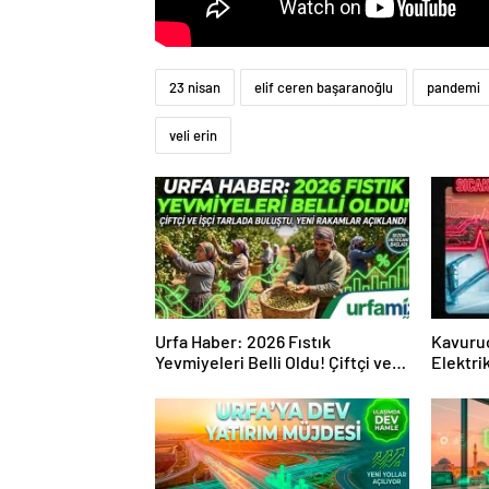
23 nisan
elif ceren başaranoğlu
pandemi
veli erin
Urfa Haber: 2026 Fıstık
Kavuruc
Yevmiyeleri Belli Oldu! Çiftçi ve
Elektri
İşçi Tarlada Buluştu