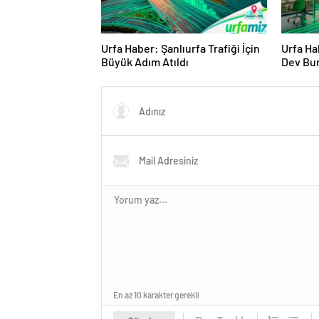
Urfa Haber: Şanlıurfa Trafiği İçin
Urfa Ha
Büyük Adım Atıldı
Dev Bur
Başladı
En az 10 karakter gerekli