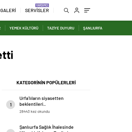
 GALERİ
SERVİSLER
R
YEMEK KÜLTÜRÜ
TAZİYE DUYURU
ŞANLIURFA
tti
KATEGORİNİN POPÜLERLERİ
Urfa’lıların siyasetten
beklentileri..
1
28443 kez okundu
Şanlıurfa Sağlık İhalesinde