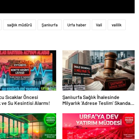
sağlık müdürü
Şanlıurfa
Urfa haber
Vali
valilik
u Sıcaklar Öncesi
Şanlıurfa Sağlık İhalesinde
k ve Su Kesintisi Alarmı!
Milyarlık ‘Adrese Teslim’ Skandalı
İddiası!