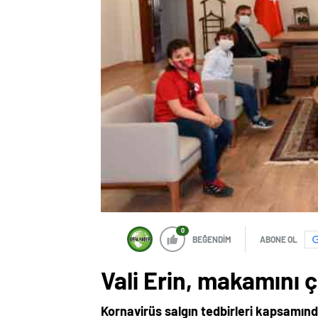
0
BEĞENDİM
ABONE OL
Vali Erin, makamını 
Kornavirüs salgın tedbirleri kapsamınd