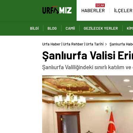
HABERLER
İLÇELER
BİLGİ
BLOG
CAMİİ
GEZİLECEK YERLER
KİM
Urfa Haber | Urfa Rehber | Urfa Tarihi
Şanlıurfa Habe
Şanlıurfa Valisi E
Şanlıurfa Valiliğindeki sınırlı katılım v