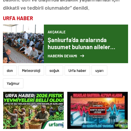
dikkatli ve tedbirli olunmalıdır” denildi.
URFA HABER
AKÇAKALE
Şanlıurfa’da aralarında
husumet bulunan aileler
barıştı
HABERİN DEVAMI
don
Meteoroloji
soğuk
Urfa haber
uyarı
Yağmur