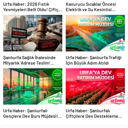
Urfa Haber: 2026 Fıstık
Kavurucu Sıcaklar Öncesi
Yevmiyeleri Belli Oldu! Çiftçi
Elektrik ve Su Kesintisi
ve İşçi Tarlada Buluştu
Alarmı!
Şanlıurfa Sağlık İhalesinde
Urfa Haber: Şanlıurfa Trafiği
Milyarlık ‘Adrese Teslim’
İçin Büyük Adım Atıldı
Skandalı İddiası!
Urfa Haber: Şanlıurfalı
Urfa Haber: Şanlıurfalı
Gençlere Dev Burs Müjdesi!
Çiftçilere Dev Destekleme
Başvurular Başladı
Müjdesi Geldi!