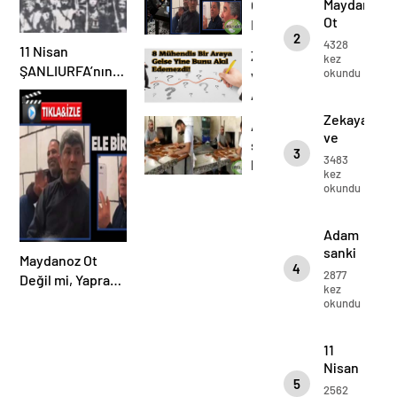
Maydanoz
Ot
Ot
Değil
2
Değil
mi,
4328
11 Nisan
Zekaya
mi,
kez
Yaprağı
ŞANLIURFA’nın
okundu
ve
Yaprağı
Dört
Kurtuluşu Özel
Dört
Azime
Değil
video
Değil
Bak
Zekaya
mi
Adam
mi
ve
sanki
3
Azime
3483
lahmacun
Bak
kez
makinası
okundu
Adam
sanki
Maydanoz Ot
4
lahmacun
2877
Değil mi, Yaprağı
makinası
kez
Dört Değil mi
okundu
11
Nisan
5
ŞANLIURFA’
2562