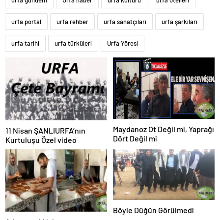
urfa gündem
Urfa haber
urfa kültürü
urfa otelleri
urfa portal
urfa rehber
urfa sanatçıları
urfa şarkıları
urfa tarihi
urfa türküleri
Urfa Yöresi
Maydanoz Ot Değil mi, Yaprağı
11 Nisan ŞANLIURFA’nın
Dört Değil mi
Kurtuluşu Özel video
Böyle Düğün Görülmedi