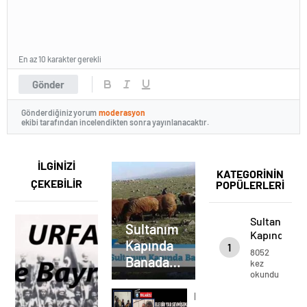
En az 10 karakter gerekli
Gönder
Gönderdiğiniz yorum
moderasyon
ekibi tarafından incelendikten sonra yayınlanacaktır.
İLGİNİZİ
KATEGORİNİN
ÇEKEBİLİR
POPÜLERLERİ
Sultanım
Sultanım
Kapında
Kapında
1
Banada
8052
Banada
Yer
kez
okundu
Ver
Yer Ver
Maydanoz