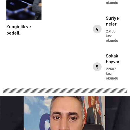
okundu
Uzun
ADAM..
Suriye’de
neler
Zenginlik ve
4
oluyor…
23105
bedeli..
kez
okundu
Sokak
hayvanları
5
sahipsiz
22687
değil…
kez
okundu