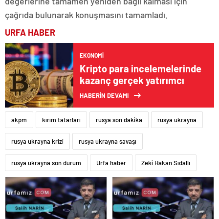
değerlerine tamamen yeniden bağlı kalması için
çağrıda bulunarak konuşmasını tamamladı.
URFA HABER
EKONOMI
Kripto para incelemelerinde
kazanç gerçek yatırımcı
HABERİN DEVAMI
akpm
kırım tatarları
rusya son dakika
rusya ukrayna
rusya ukrayna krizi
rusya ukrayna savaşı
rusya ukrayna son durum
Urfa haber
Zeki Hakan Sıdallı