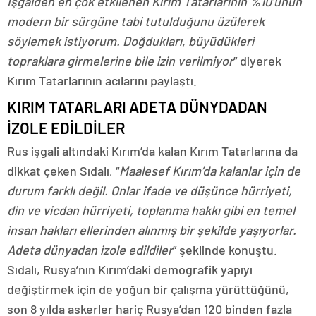
İşgalden en çok etkilenen Kırım Tatarlarının %10’unun
modern bir sürgüne tabi tutulduğunu üzülerek
söylemek istiyorum. Doğdukları, büyüdükleri
topraklara girmelerine bile izin verilmiyor
” diyerek
Kırım Tatarlarının acılarını paylaştı.
KIRIM TATARLARI ADETA DÜNYDADAN
İZOLE EDİLDİLER
Rus işgali altındaki Kırım’da kalan Kırım Tatarlarına da
dikkat çeken Sıdalı, “
Maalesef Kırım’da kalanlar için de
durum farklı değil. Onlar ifade ve düşünce hürriyeti,
din ve vicdan hürriyeti, toplanma hakkı gibi en temel
insan hakları ellerinden alınmış bir şekilde yaşıyorlar.
Adeta dünyadan izole edildiler
” şeklinde konuştu.
Sıdalı, Rusya’nın Kırım’daki demografik yapıyı
değiştirmek için de yoğun bir çalışma yürüttüğünü,
son 8 yılda askerler hariç Rusya’dan 120 binden fazla