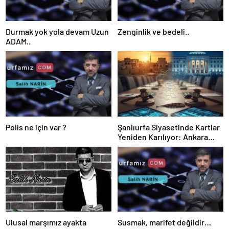
Durmak yok yola devam Uzun
Zenginlik ve bedeli..
ADAM..
Polis ne için var ?
Şanlıurfa Siyasetinde Kartlar
Yeniden Karılıyor: Ankara
Kulislere Ne Mesaj Gönderdi?
Ulusal marşımız ayakta
Susmak, marifet değildir…