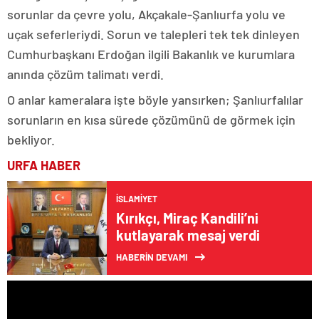
sorunlar da çevre yolu, Akçakale-Şanlıurfa yolu ve
uçak seferleriydi. Sorun ve talepleri tek tek dinleyen
Cumhurbaşkanı Erdoğan ilgili Bakanlık ve kurumlara
anında çözüm talimatı verdi.
O anlar kameralara işte böyle yansırken; Şanlıurfalılar
sorunların en kısa sürede çözümünü de görmek için
bekliyor.
URFA HABER
İSLAMIYET
Kırıkçı, Miraç Kandili’ni
kutlayarak mesaj verdi
HABERİN DEVAMI