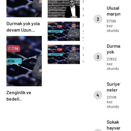
kimdir?
Ulusal
Kavakçı
Mariam
Ulusal
marşımız
kimin
marşımız
Kavakçı
ayakta
kızı
2
ayakta
dinlenir..
kimin kızı
57196
işte
Durmak yok yola
Durmak
dinlenir..
kez
babası
işte
devam Uzun
okundu
yok
babası
ADAM..
yola
devam
Durmak
Suriye’de
Uzun
yok
neler
ADAM..
3
yola
27832
oluyor…
devam
kez
okundu
Uzun
ADAM..
Suriye’de
neler
Zenginlik ve
4
oluyor…
23108
bedeli..
kez
okundu
Sokak
hayvanları