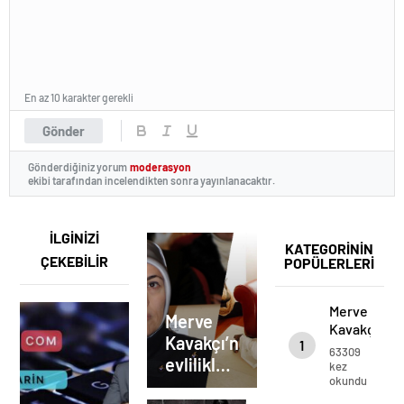
En az 10 karakter gerekli
Gönder
Gönderdiğiniz yorum
moderasyon
ekibi tarafından incelendikten sonra yayınlanacaktır.
İLGİNİZİ
KATEGORİNİN
ÇEKEBİLİR
POPÜLERLERİ
Merve
Merve
Kavakçı’nın
Kavakçı’nın
1
evlilikleri
63309
evlilikleri
eşi
kez
okundu
kimdir?
eşi
Mariam